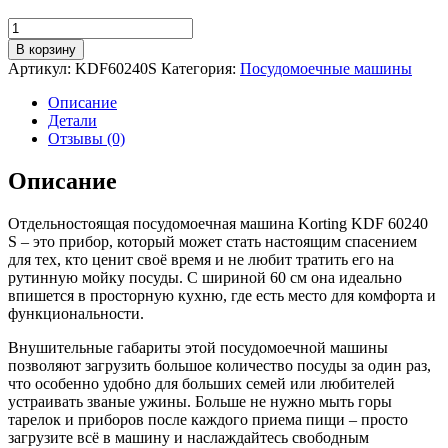
Количество
товара
В корзину
Посудомоечная
Артикул:
KDF60240S
Категория:
Посудомоечные машины
машина
60
Описание
см
Детали
Korting
Отзывы (0)
KDF
60240
Описание
S
серебристая
Отдельностоящая посудомоечная машина Korting KDF 60240
S – это прибор, который может стать настоящим спасением
для тех, кто ценит своё время и не любит тратить его на
рутинную мойку посуды. С шириной 60 см она идеально
впишется в просторную кухню, где есть место для комфорта и
функциональности.
Внушительные габариты этой посудомоечной машины
позволяют загрузить большое количество посуды за один раз,
что особенно удобно для больших семей или любителей
устраивать званые ужины. Больше не нужно мыть горы
тарелок и приборов после каждого приема пищи – просто
загрузите всё в машину и наслаждайтесь свободным