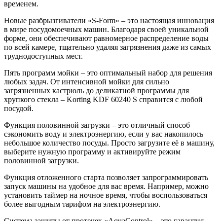
временем.
Новые разбрызгиватели «S-Form» – это настоящая инновация
в мире посудомоечных машин. Благодаря своей уникальной
форме, они обеспечивают равномерное распределение воды
по всей камере, тщательно удаляя загрязнения даже из самых
труднодоступных мест.
Пять программ мойки – это оптимальный набор для решения
любых задач. От интенсивной мойки для сильно
загрязненных кастрюль до деликатной программы для
хрупкого стекла – Korting KDF 60240 S справится с любой
посудой.
Функция половинной загрузки – это отличный способ
сэкономить воду и электроэнергию, если у вас накопилось
небольшое количество посуды. Просто загрузите её в машину,
выберите нужную программу и активируйте режим
половинной загрузки.
Функция отложенного старта позволяет запрограммировать
запуск машины на удобное для вас время. Например, можно
установить таймер на ночное время, чтобы воспользоваться
более выгодным тарифом на электроэнергию.
Система защиты от протечек «AquaControl» – это гарантия