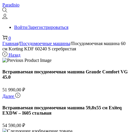
Перейти
Перейти
Paradisio
к
к
навигации
содержимому
Войти/Зарегистрироваться
0
Главная
/
Посудомоечные машины
/
Посудомоечная машина 60
см Korting KDF 60240 S серебристая
Назад
Встраиваемая посудомоечная машина Graude Comfort VG
45.0
51 990,00
₽
Далее
Встраиваемая посудомоечная машина 59,8х55 см Exiteq
EXDW – I605 стальная
54 590,00
₽