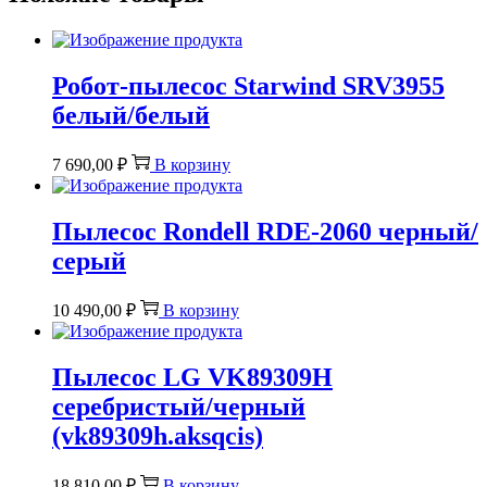
Робот-пылесос Starwind SRV3955
белый/белый
7 690,00
₽
В корзину
Пылесос Rondell RDE-2060 черный/
серый
10 490,00
₽
В корзину
Пылесос LG VK89309H
серебристый/черный
(vk89309h.aksqcis)
18 810,00
₽
В корзину