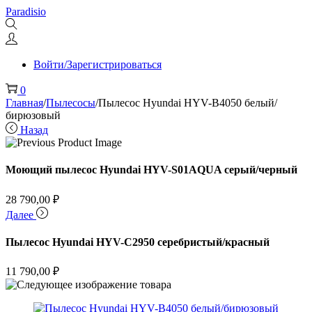
Перейти
Перейти
Paradisio
к
к
навигации
содержимому
Войти/Зарегистрироваться
0
Главная
/
Пылесосы
/
Пылесос Hyundai HYV-B4050 белый/
бирюзовый
Назад
Моющий пылесос Hyundai HYV-S01AQUA серый/черный
28 790,00
₽
Далее
Пылесос Hyundai HYV-C2950 серебристый/красный
11 790,00
₽