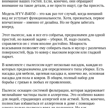
внимание ваших гостей. Если, конечно, они обращают
внимание на такие детали, а не просто ищут, где бы присесть.
Модель HYV-B4050 – это как раз тот случай, когда внешний
вид не уступает функциональности. Хотя, признаться, первое
впечатление – именно от дизайна. Но не будем забегать
вперед.
Этот пылесос, как и все его собратья, предназначен для одной
простой, но важной задачи – уборки. И, надо сказать,
справляется он с этим вполне достойно. Мощность
всасывания позволяет ему собирать пыль и мусор с различных
поверхностей, будь то ковер с высоким ворсом или гладкий
паркет.
В комплекте с пылесосом идет несколько насадок, каждая из
которых предназначена для определенного типа уборки. Есть
насадка для мебели, щелевая насадка и, конечно же, основная
насадка для пола и ковров. В общем, полный набор для
борьбы с грязью в любых ее проявлениях.
Пылесос оснащен системой фильтрации, которая задерживает
мельчайшие частицы пыли и аллергены. Это особенно важно
для людей, страдающих аллергией или астмой. Хотя, конечно,
полностью избавиться от аллергенов в доме с помощью
одного только пылесоса вряд ли получится. Но как