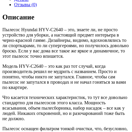
черный/
Отзывы (0)
красный
Описание
Пылесос Hyundai HYV-C2640 – это, знаете ли, не просто
устройство для уборки, а настоящий предмет интерьера в
черно-красной гамме. Дизайнеры, видимо, вдохновлялись то
ли спорткарами, то ли супергероями, но получилось довольно
броско. Если у вас дома все такое же яркое и динамичное, то
этот пылесос точно впишется.
Модель HYV-C2640 – это как раз тот случай, когда
производитель решил не мудрить с названием. Просто и
понятно, чтобы никто не запутался. Главное, чтобы сам
пылесос не запутался в проводах и не начал гоняться за вами
по квартире.
Что касается технических характеристик, то тут все довольно
стандартно для пылесосов этого класса. Мощность
всасывания, объем пылесборника, набор насадок – все как у
людей. Никаких откровений, но и разочарований тоже быть
не должно.
Пылесос оснащен фильтром тонкой очистки, что, безусловно,