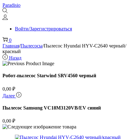
Перейти
Перейти
Paradisio
к
к
навигации
содержимому
Войти/Зарегистрироваться
0
Главная
/
Пылесосы
/
Пылесос Hyundai HYV-C2640 черный/
красный
Назад
Робот-пылесос Starwind SRV4560 черный
0,00
₽
Далее
Пылесос Samsung VC18M3120VB/EV синий
0,00
₽