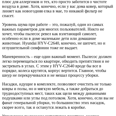
плюс для аллергиков и тех, кто просто заботится о чистоте
воздуха в доме. Хотя, конечно, если у вас дома ковер, который
линяет как новогодняя елка в мае, то никакой фильтр не
спасет.
Уровень шума при работе – это, пожалуй, один из самых
важных параметров для многих пользователей. Никто не
хочет, чтобы пылесос ревел как взлетающий самолет,
особенно если в доме маленькие дети или домашние
животные. Hyundai HYV-C2640, конечно, не шепчет, но и
оглушительной симфонии тоже не выдает.
Маневренность – еще один важный момент. Пылесос должен
легко перемещаться по квартире, обходить препятствия и не
застревать в углах. С этим у HYV-C2640 вроде бы все в
порядке, колеса крутятся, корпус вертится. Главное, чтобы
шнур не перекручивался и не мешал процессу уборки.
Насадки, идущие в комплекте, позволяют очистить не только
ковры и полы, но и мягкую мебель, а также добраться до
труднодоступных мест, таких как щели между диванными
подушками или углы под потолком. Хотя, конечно, если вы не
фанат генеральной уборки, то большинство этих насадок,
скорее всего, так и останутся лежать в коробке.