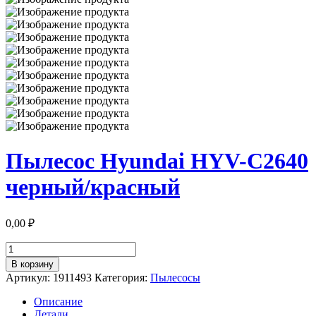
Пылесос Hyundai HYV-C2640
черный/красный
0,00
₽
Количество
товара
В корзину
Пылесос
Артикул:
1911493
Категория:
Пылесосы
Hyundai
HYV-
Описание
C2640
Детали