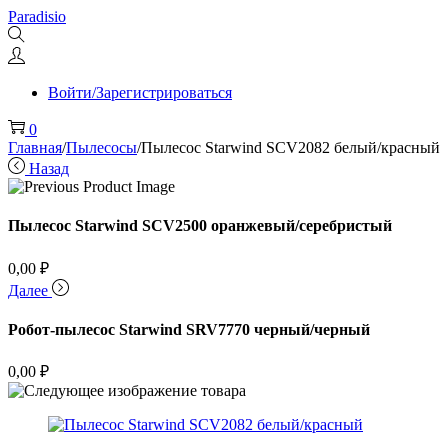
Перейти
Перейти
Paradisio
к
к
навигации
содержимому
Войти/Зарегистрироваться
0
Главная
/
Пылесосы
/
Пылесос Starwind SCV2082 белый/красный
Назад
Пылесос Starwind SCV2500 оранжевый/серебристый
0,00
₽
Далее
Робот-пылесос Starwind SRV7770 черный/черный
0,00
₽