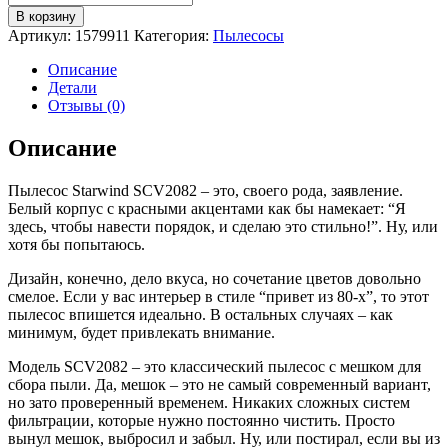
товара
В корзину
Пылесос
Артикул:
1579911
Категория:
Пылесосы
Starwind
SCV2082
Описание
белый/
Детали
красный
Отзывы (0)
Описание
Пылесос Starwind SCV2082 – это, своего рода, заявление.
Белый корпус с красными акцентами как бы намекает: “Я
здесь, чтобы навести порядок, и сделаю это стильно!”. Ну, или
хотя бы попытаюсь.
Дизайн, конечно, дело вкуса, но сочетание цветов довольно
смелое. Если у вас интерьер в стиле “привет из 80-х”, то этот
пылесос впишется идеально. В остальных случаях – как
минимум, будет привлекать внимание.
Модель SCV2082 – это классический пылесос с мешком для
сбора пыли. Да, мешок – это не самый современный вариант,
но зато проверенный временем. Никаких сложных систем
фильтрации, которые нужно постоянно чистить. Просто
вынул мешок, выбросил и забыл. Ну, или постирал, если вы из