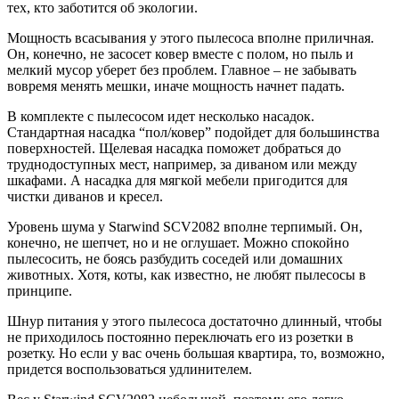
тех, кто заботится об экологии.
Мощность всасывания у этого пылесоса вполне приличная.
Он, конечно, не засосет ковер вместе с полом, но пыль и
мелкий мусор уберет без проблем. Главное – не забывать
вовремя менять мешки, иначе мощность начнет падать.
В комплекте с пылесосом идет несколько насадок.
Стандартная насадка “пол/ковер” подойдет для большинства
поверхностей. Щелевая насадка поможет добраться до
труднодоступных мест, например, за диваном или между
шкафами. А насадка для мягкой мебели пригодится для
чистки диванов и кресел.
Уровень шума у Starwind SCV2082 вполне терпимый. Он,
конечно, не шепчет, но и не оглушает. Можно спокойно
пылесосить, не боясь разбудить соседей или домашних
животных. Хотя, коты, как известно, не любят пылесосы в
принципе.
Шнур питания у этого пылесоса достаточно длинный, чтобы
не приходилось постоянно переключать его из розетки в
розетку. Но если у вас очень большая квартира, то, возможно,
придется воспользоваться удлинителем.