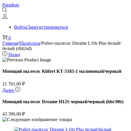
Перейти
Перейти
Paradisio
к
к
навигации
содержимому
Войти/Зарегистрироваться
0
Главная
/
Пылесосы
/
Робот-пылесос Dreame L10s Plus белый/
белый (rll42sd)
Назад
Моющий пылесос Kitfort КТ-5183-1 малиновый/черный
21 761,00
₽
Далее
Моющий пылесос Dreame H12S черный/черный (hhr30b)
43 390,00
₽