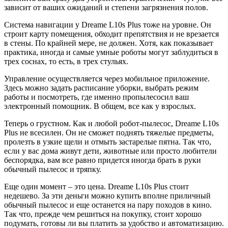
зависит от ваших ожиданий и степени загрязнения полов.
Система навигации у Dreame L10s Plus тоже на уровне. Он
строит карту помещения, обходит препятствия и не врезается
в стены. По крайней мере, не должен. Хотя, как показывает
практика, иногда и самые умные роботы могут заблудиться в
трех соснах, то есть, в трех стульях.
Управление осуществляется через мобильное приложение.
Здесь можно задать расписание уборки, выбрать режим
работы и посмотреть, где именно пропылесосил ваш
электронный помощник. В общем, все как у взрослых.
Теперь о грустном. Как и любой робот-пылесос, Dreame L10s
Plus не всесилен. Он не сможет поднять тяжелые предметы,
пролезть в узкие щели и отмыть застарелые пятна. Так что,
если у вас дома живут дети, животные или просто любители
беспорядка, вам все равно придется иногда брать в руки
обычный пылесос и тряпку.
Еще один момент – это цена. Dreame L10s Plus стоит
недешево. За эти деньги можно купить вполне приличный
обычный пылесос и еще останется на пару походов в кино.
Так что, прежде чем решиться на покупку, стоит хорошо
подумать, готовы ли вы платить за удобство и автоматизацию.