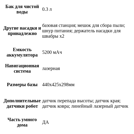
Бак для чистой
0.3 л
воды
базовая станция; мешок для сбора пыли;
Другие насадки и
шнур питания; держатель насадки для
принадлежно
швабры х2
Емкость
5200 мAч
аккумулятора
Навигационная
лазерная
система
Размеры базы
440x425x298мм
Дополнительные
датчик перепада высоты; датчик края;
датчики робот
датчик ковра; линейный лазерный датчик
Часть умного
ДА
дома