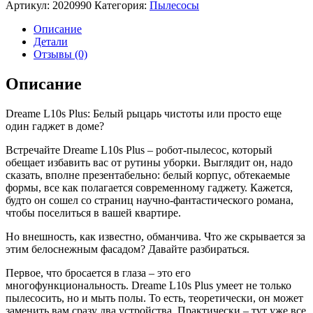
Артикул:
2020990
Категория:
Пылесосы
пылесос
Dreame
Описание
L10s
Детали
Plus
Отзывы (0)
белый/
белый
Описание
(rll42sd)
Dreame L10s Plus: Белый рыцарь чистоты или просто еще
один гаджет в доме?
Встречайте Dreame L10s Plus – робот-пылесос, который
обещает избавить вас от рутины уборки. Выглядит он, надо
сказать, вполне презентабельно: белый корпус, обтекаемые
формы, все как полагается современному гаджету. Кажется,
будто он сошел со страниц научно-фантастического романа,
чтобы поселиться в вашей квартире.
Но внешность, как известно, обманчива. Что же скрывается за
этим белоснежным фасадом? Давайте разбираться.
Первое, что бросается в глаза – это его
многофункциональность. Dreame L10s Plus умеет не только
пылесосить, но и мыть полы. То есть, теоретически, он может
заменить вам сразу два устройства. Практически – тут уже все