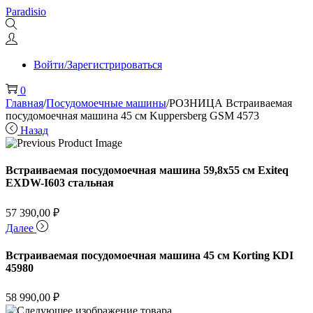
Перейти
Перейти
Paradisio
к
к
навигации
содержимому
Войти/Зарегистрироваться
0
Главная
/
Посудомоечные машины
/
РОЗНИЦА Встраиваемая
посудомоечная машина 45 см Kuppersberg GSM 4573
Назад
Встраиваемая посудомоечная машина 59,8х55 см Exiteq
EXDW-I603 стальная
57 390,00
₽
Далее
Встраиваемая посудомоечная машина 45 см Korting KDI
45980
58 990,00
₽