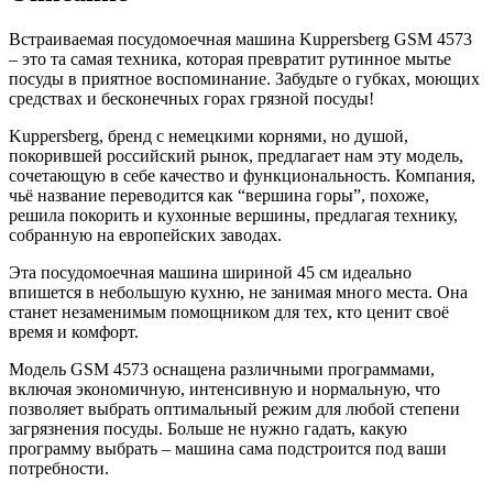
4573
Встраиваемая посудомоечная машина Kuppersberg GSM 4573
– это та самая техника, которая превратит рутинное мытье
посуды в приятное воспоминание. Забудьте о губках, моющих
средствах и бесконечных горах грязной посуды!
Kuppersberg, бренд с немецкими корнями, но душой,
покорившей российский рынок, предлагает нам эту модель,
сочетающую в себе качество и функциональность. Компания,
чьё название переводится как “вершина горы”, похоже,
решила покорить и кухонные вершины, предлагая технику,
собранную на европейских заводах.
Эта посудомоечная машина шириной 45 см идеально
впишется в небольшую кухню, не занимая много места. Она
станет незаменимым помощником для тех, кто ценит своё
время и комфорт.
Модель GSM 4573 оснащена различными программами,
включая экономичную, интенсивную и нормальную, что
позволяет выбрать оптимальный режим для любой степени
загрязнения посуды. Больше не нужно гадать, какую
программу выбрать – машина сама подстроится под ваши
потребности.