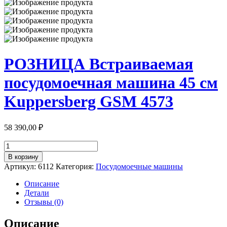
РОЗНИЦА Встраиваемая
посудомоечная машина 45 см
Kuppersberg GSM 4573
58 390,00
₽
Количество
товара
В корзину
РОЗНИЦА
Артикул:
6112
Категория:
Посудомоечные машины
Встраиваемая
посудомоечная
Описание
машина
Детали
45
Отзывы (0)
см
Kuppersberg
Описание
GSM