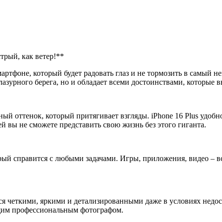
стрый, как ветер!**
мартфоне, который будет радовать глаз и не тормозить в самый не
лазурного берега, но и обладает всеми достоинствами, которые в
нный оттенок, который притягивает взгляды. iPhone 16 Plus удоб
й вы не сможете представить свою жизнь без этого гиганта.
й справится с любыми задачами. Игры, приложения, видео – все л
тся четкими, яркими и детализированными даже в условиях недос
ящим профессиональным фотографом.