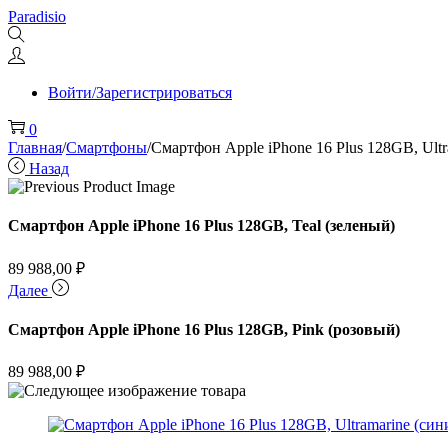
Перейти
Перейти
Paradisio
к
к
навигации
содержимому
Войти/Зарегистрироваться
0
Главная
/
Смартфоны
/
Смартфон Apple iPhone 16 Plus 128GB, Ultr
Назад
Смартфон Apple iPhone 16 Plus 128GB, Teal (зеленый)
89 988,00
₽
Далее
Смартфон Apple iPhone 16 Plus 128GB, Pink (розовый)
89 988,00
₽