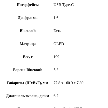
Интерфейсы
USB Type-C
Диафрагма
1.6
Bluetooth
Есть
Матрица
OLED
Вес, г
199
Версия Bluetooth
5.3
Габариты (ШxВxГ), мм
77.8 x 160.9 x 7.80
Диагональ экрана, дюйм
6.7