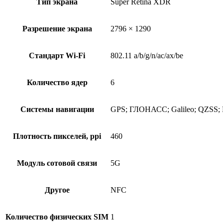
Тип экрана
Super Retina XDR
Разрешение экрана
2796 × 1290
Стандарт Wi-Fi
802.11 a/b/g/n/ac/ax/be
Количество ядер
6
Системы навигации
GPS; ГЛОНАСС; Galileo; QZSS;
Плотность пикселей, ppi
460
Модуль сотовой связи
5G
Другое
NFC
Количество физических SIM
1