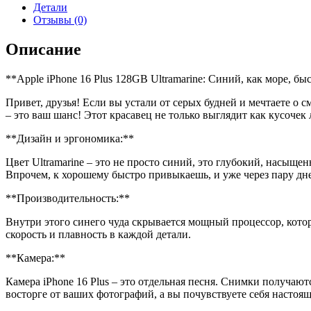
16
Детали
Plus
Отзывы (0)
128GB,
Ultramarine
Описание
(синий)
**Apple iPhone 16 Plus 128GB Ultramarine: Синий, как море, бы
Привет, друзья! Если вы устали от серых будней и мечтаете о с
– это ваш шанс! Этот красавец не только выглядит как кусочек 
**Дизайн и эргономика:**
Цвет Ultramarine – это не просто синий, это глубокий, насыще
Впрочем, к хорошему быстро привыкаешь, и уже через пару дне
**Производительность:**
Внутри этого синего чуда скрывается мощный процессор, которы
скорость и плавность в каждой детали.
**Камера:**
Камера iPhone 16 Plus – это отдельная песня. Снимки получаю
восторге от ваших фотографий, а вы почувствуете себя насто