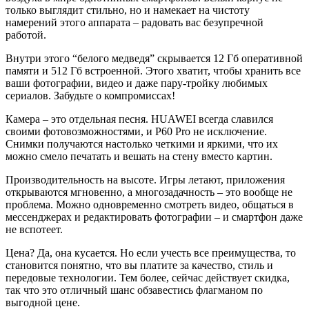
только выглядит стильно, но и намекает на чистоту
намерений этого аппарата – радовать вас безупречной
работой.
Внутри этого “белого медведя” скрывается 12 Гб оперативной
памяти и 512 Гб встроенной. Этого хватит, чтобы хранить все
ваши фотографии, видео и даже пару-тройку любимых
сериалов. Забудьте о компромиссах!
Камера – это отдельная песня. HUAWEI всегда славился
своими фотовозможностями, и P60 Pro не исключение.
Снимки получаются настолько четкими и яркими, что их
можно смело печатать и вешать на стену вместо картин.
Производительность на высоте. Игры летают, приложения
открываются мгновенно, а многозадачность – это вообще не
проблема. Можно одновременно смотреть видео, общаться в
мессенджерах и редактировать фотографии – и смартфон даже
не вспотеет.
Цена? Да, она кусается. Но если учесть все преимущества, то
становится понятно, что вы платите за качество, стиль и
передовые технологии. Тем более, сейчас действует скидка,
так что это отличный шанс обзавестись флагманом по
выгодной цене.