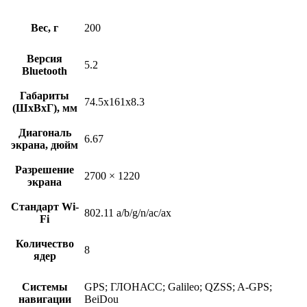
Вес, г
200
Версия
5.2
Bluetooth
Габариты
74.5x161x8.3
(ШxВxГ), мм
Диагональ
6.67
экрана, дюйм
Разрешение
2700 × 1220
экрана
Стандарт Wi-
802.11 a/b/g/n/ac/ax
Fi
Количество
8
ядер
Системы
GPS; ГЛОНАСС; Galileo; QZSS; A-GPS;
навигации
BeiDou