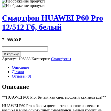
Смартфон HUAWEI P60 Pro
12/512 Гб, белый
71 988,00
₽
Количество
товара
В корзину
Смартфон
Артикул:
106838
Категория:
Смартфоны
HUAWEI
P60
Описание
Pro
Детали
12/512
Отзывы (0)
Гб,
белый
Описание
**HUAWEI P60 Pro: Белый как снег, мощный как медведь!**
HUAWEI P60 Pro в белом цвете – это как глоток свежего
воздуха в мире однотипных смартфонов. Белый корпус не