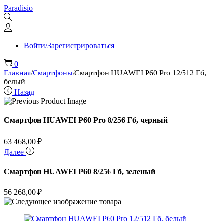
Перейти
Перейти
Paradisio
к
к
навигации
содержимому
Войти/Зарегистрироваться
0
Главная
/
Смартфоны
/
Смартфон HUAWEI P60 Pro 12/512 Гб,
белый
Назад
Смартфон HUAWEI P60 Pro 8/256 Гб, черный
63 468,00
₽
Далее
Смартфон HUAWEI P60 8/256 Гб, зеленый
56 268,00
₽