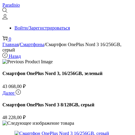
Перейти
Перейти
Paradisio
к
к
навигации
содержимому
Войти/Зарегистрироваться
0
Главная
/
Смартфоны
/
Смартфон OnePlus Nord 3 16/256GB,
серый
Назад
Смартфон OnePlus Nord 3, 16/256GB, зеленый
43 068,00
₽
Далее
Смартфон OnePlus Nord 3 8/128GB, серый
48 228,00
₽