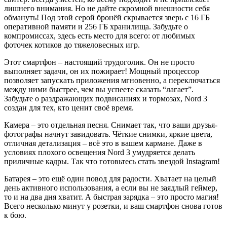
лишнего внимания. Но не дайте скромной внешности себя
обмануть! Под этой серой бронёй скрывается зверь с 16 ГБ
оперативной памяти и 256 ГБ хранилища. Забудьте о
компромиссах, здесь есть место для всего: от любимых
фоточек котиков до тяжеловесных игр.
Этот смартфон – настоящий трудоголик. Он не просто
выполняет задачи, он их пожирает! Мощный процессор
позволяет запускать приложения мгновенно, а переключаться
между ними быстрее, чем вы успеете сказать “лагает”.
Забудьте о раздражающих подвисаниях и тормозах, Nord 3
создан для тех, кто ценит своё время.
Камера – это отдельная песня. Снимает так, что ваши друзья-
фотографы начнут завидовать. Чёткие снимки, яркие цвета,
отличная детализация – всё это в вашем кармане. Даже в
условиях плохого освещения Nord 3 умудряется делать
приличные кадры. Так что готовьтесь стать звездой Instagram!
Батарея – это ещё один повод для радости. Хватает на целый
день активного использования, а если вы не заядлый геймер,
то и на два дня хватит. А быстрая зарядка – это просто магия!
Всего несколько минут у розетки, и ваш смартфон снова готов
к бою.