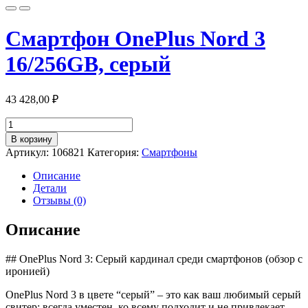
Смартфон OnePlus Nord 3
16/256GB, серый
43 428,00
₽
Количество
товара
В корзину
Смартфон
Артикул:
106821
Категория:
Смартфоны
OnePlus
Nord
Описание
3
Детали
16/256GB,
Отзывы (0)
серый
Описание
## OnePlus Nord 3: Серый кардинал среди смартфонов (обзор с
иронией)
OnePlus Nord 3 в цвете “серый” – это как ваш любимый серый
свитер: всегда уместен, ко всему подходит и не привлекает