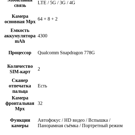
LTE / 5G / 3G / 4G
связь
Камера
64 + 8 + 2
основная Mpx
Емкость
аккумулятора
4300
mAh
Процессор
Qualcomm Snapdragon 778G
Количество
2
SIM-карт
Сканер
отпечатка
Есть
пальца
Камера
фронтальная
32
Mpx
Функции
Автофокус / HD видео / Вспышка /
камеры
Панорамная съёмка / Портретный режим