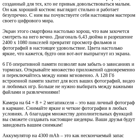
созданный для тех, кто не привык довольствоваться малым.
Он как хороший костюм: выглядит стильно и работает
безупречно. С ним вы почувствуете себя настоящим мастером
своего цифрового мира.
Экран этого смартфона настолько хорош, что вам захочется
смотреть на него вечно. Диагональ 6,43 дюйма и разрешение
2400 x 1080 пикселей превратят просмотр фильмов и
фотографий в настоящее удовольствие. Цвета настолько
яркие, что кажется, будто они вот-вот выпрыгнут из экрана.
6 Гб оперативной памяти позволят вам забыть о зависаниях и
тормозах. Открывайте множество приложений одновременно
и переключайтесь между ними мгновенно. А 128 Гб
встроенной памяти хватит для всех ваших фотографий, видео
и любимых игр. Больше не нужно выбирать между важными
файлами и развлечениями!
Камера на 64 + 8 + 2 мегапикселя – это ваш личный фотограф
в кармане. Снимайте яркие и четкие фотографии в любых
условиях. А благодаря множеству дополнительных функций
вы сможете создавать настоящие шедевры. Ваши друзья будут
завидовать вашим снимкам!
Аккумулятор на 4300 mAh – это как нескончаемый запас