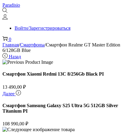
Перейти
Перейти
Paradisio
к
к
навигации
содержимому
Войти/Зарегистрироваться
0
Главная
/
Смартфоны
/
Смартфон Realme GT Master Edition
6/128GB Blue
Назад
Смартфон Xiaomi Redmi 13C 8/256Gb Black PI
13 490,00
₽
Далее
Смартфон Samsung Galaxy S25 Ultra 5G 512GB Silver
Titanium PI
108 990,00
₽