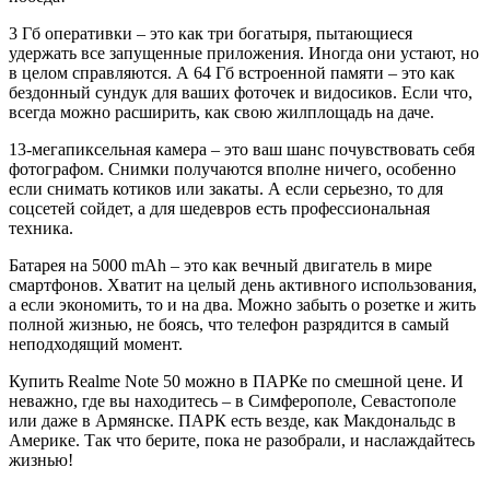
3 Гб оперативки – это как три богатыря, пытающиеся
удержать все запущенные приложения. Иногда они устают, но
в целом справляются. А 64 Гб встроенной памяти – это как
бездонный сундук для ваших фоточек и видосиков. Если что,
всегда можно расширить, как свою жилплощадь на даче.
13-мегапиксельная камера – это ваш шанс почувствовать себя
фотографом. Снимки получаются вполне ничего, особенно
если снимать котиков или закаты. А если серьезно, то для
соцсетей сойдет, а для шедевров есть профессиональная
техника.
Батарея на 5000 mAh – это как вечный двигатель в мире
смартфонов. Хватит на целый день активного использования,
а если экономить, то и на два. Можно забыть о розетке и жить
полной жизнью, не боясь, что телефон разрядится в самый
неподходящий момент.
Купить Realme Note 50 можно в ПАРКе по смешной цене. И
неважно, где вы находитесь – в Симферополе, Севастополе
или даже в Армянске. ПАРК есть везде, как Макдональдс в
Америке. Так что берите, пока не разобрали, и наслаждайтесь
жизнью!