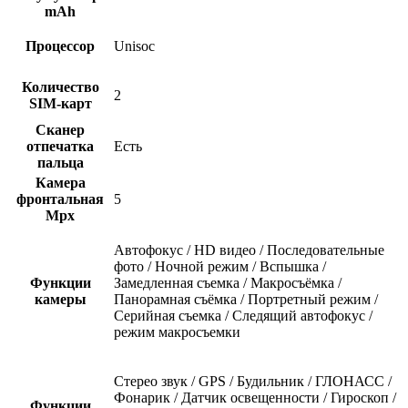
mAh
Процессор
Unisoc
Количество
2
SIM-карт
Сканер
отпечатка
Есть
пальца
Камера
фронтальная
5
Mpx
Автофокус / HD видео / Последовательные
фото / Ночной режим / Вспышка /
Функции
Замедленная съемка / Макросъёмка /
камеры
Панорамная съёмка / Портретный режим /
Серийная съемка / Следящий автофокус /
режим макросъемки
Стерео звук / GPS / Будильник / ГЛОНАСС /
Фонарик / Датчик освещенности / Гироскоп /
Функции