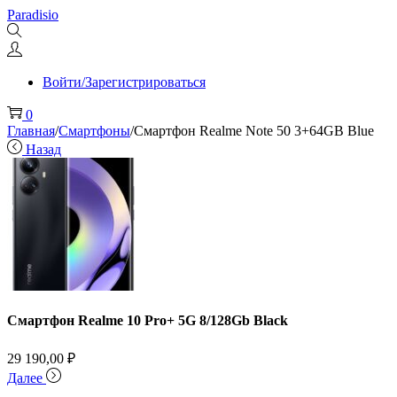
Перейти
Перейти
Paradisio
к
к
навигации
содержимому
Войти/Зарегистрироваться
0
Главная
/
Смартфоны
/
Смартфон Realme Note 50 3+64GB Blue
Назад
Смартфон Realme 10 Pro+ 5G 8/128Gb Black
29 190,00
₽
Далее