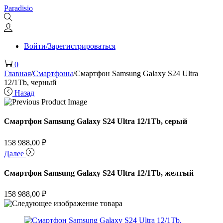
Перейти
Перейти
Paradisio
к
к
навигации
содержимому
Войти/Зарегистрироваться
0
Главная
/
Смартфоны
/
Смартфон Samsung Galaxy S24 Ultra
12/1Tb, черный
Назад
Смартфон Samsung Galaxy S24 Ultra 12/1Tb, серый
158 988,00
₽
Далее
Смартфон Samsung Galaxy S24 Ultra 12/1Tb, желтый
158 988,00
₽