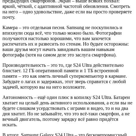
предыдущих смартфонов. Экран – выше всяких похвал:
яркий, чёткий, с адаптивной частотой обновления. Смотреть
на него – одно удовольствие, даже если вы просто проверяете
почту.
Камера – это отдельная песня. Samsung не поскупились и
впихнули сюда всё, что только можно было. Фотографии
получаются настолько хорошими, что вам захочется
распечатать их и развесить по стенам. Но будьте осторожны:
ваши друзья могут начать завидовать вашим навыкам
фотографа (хотя на самом деле это заслуга смартфона).
Производительность – это то, где S24 Ultra действительно
блистает. 12 ГБ оперативной памяти и 1 ТБ встроенной
памяти – это как иметь личный суперкомпьютер в кармане.
Забудьте о лагах и задержках, этот зверь справится с любой
задачей, которую вы на него возложите.
Автономность – ещё один плюс в копилку S24 Ultra. Батареи
хватает на целый день активного использования, а если вы не
будете слишком усердствовать с играми и видео, то и на два
дня хватит. Но не забывайте, что это всё-таки смартфон, а не
вечный двигатель, поэтому зарядку всё равно придётся
искать.
В итоге, Samsung Galaxy S24 Ultra – это бескомпромиссный