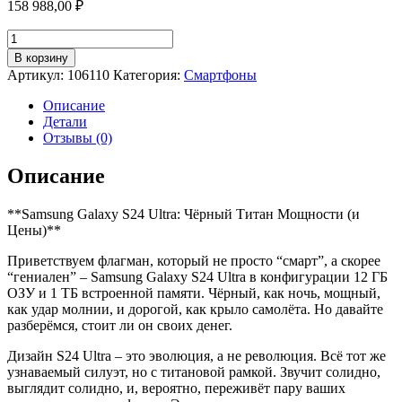
158 988,00
₽
Количество
товара
В корзину
Смартфон
Артикул:
106110
Категория:
Смартфоны
Samsung
Galaxy
Описание
S24
Детали
Ultra
Отзывы (0)
12/1Tb,
черный
Описание
**Samsung Galaxy S24 Ultra: Чёрный Титан Мощности (и
Цены)**
Приветствуем флагман, который не просто “смарт”, а скорее
“гениален” – Samsung Galaxy S24 Ultra в конфигурации 12 ГБ
ОЗУ и 1 ТБ встроенной памяти. Чёрный, как ночь, мощный,
как удар молнии, и дорогой, как крыло самолёта. Но давайте
разберёмся, стоит ли он своих денег.
Дизайн S24 Ultra – это эволюция, а не революция. Всё тот же
узнаваемый силуэт, но с титановой рамкой. Звучит солидно,
выглядит солидно, и, вероятно, переживёт пару ваших