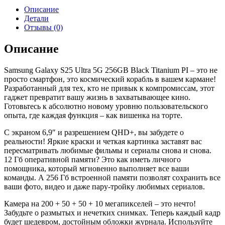
Galaxy
Описание
S25
Детали
Ultra
Отзывы (0)
5G
256GB
Описание
Black
Titanium
Samsung Galaxy S25 Ultra 5G 256GB Black Titanium PI – это не
PI
просто смартфон, это космический корабль в вашем кармане!
Разработанный для тех, кто не привык к компромиссам, этот
гаджет превратит вашу жизнь в захватывающее кино.
Готовьтесь к абсолютно новому уровню пользовательского
опыта, где каждая функция – как вишенка на торте.
С экраном 6,9″ и разрешением QHD+, вы забудете о
реальности! Яркие краски и четкая картинка заставят вас
пересматривать любимые фильмы и сериалы снова и снова.
12 Гб оперативной памяти? Это как иметь личного
помощника, который мгновенно выполняет все ваши
команды. А 256 Гб встроенной памяти позволят сохранить все
ваши фото, видео и даже пару-тройку любимых сериалов.
Камера на 200 + 50 + 50 + 10 мегапикселей – это нечто!
Забудьте о размытых и нечетких снимках. Теперь каждый кадр
будет шедевром, достойным обложки журнала. Используйте