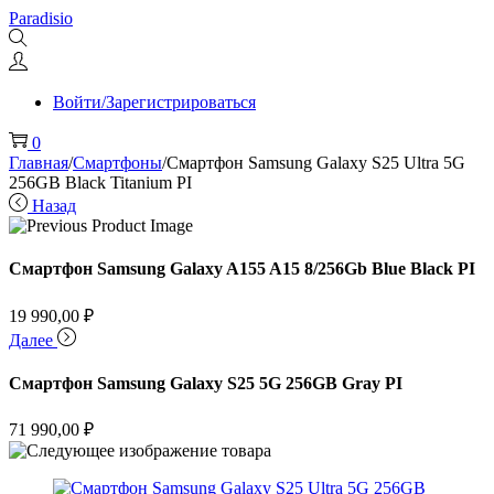
Перейти
Перейти
Paradisio
к
к
навигации
содержимому
Войти/Зарегистрироваться
0
Главная
/
Смартфоны
/
Смартфон Samsung Galaxy S25 Ultra 5G
256GB Black Titanium PI
Назад
Смартфон Samsung Galaxy A155 A15 8/256Gb Blue Black PI
19 990,00
₽
Далее
Смартфон Samsung Galaxy S25 5G 256GB Gray PI
71 990,00
₽