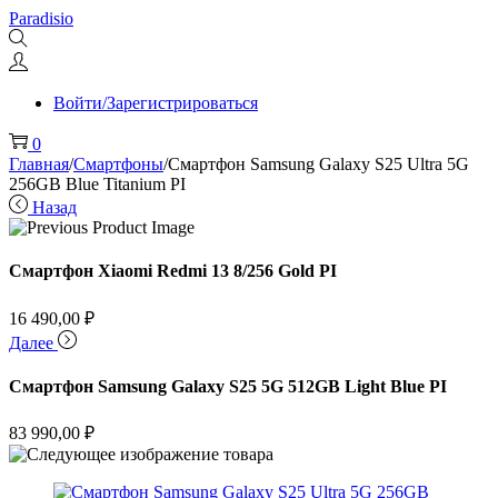
Перейти
Перейти
Paradisio
к
к
навигации
содержимому
Войти/Зарегистрироваться
0
Главная
/
Смартфоны
/
Смартфон Samsung Galaxy S25 Ultra 5G
256GB Blue Titanium PI
Назад
Смартфон Xiaomi Redmi 13 8/256 Gold PI
16 490,00
₽
Далее
Смартфон Samsung Galaxy S25 5G 512GB Light Blue PI
83 990,00
₽