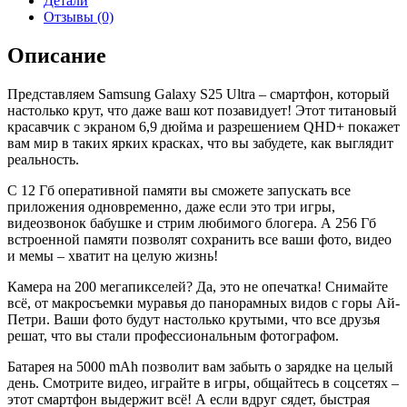
Детали
Ultra
Отзывы (0)
5G
256GB
Описание
Blue
Titanium
Представляем Samsung Galaxy S25 Ultra – смартфон, который
PI
настолько крут, что даже ваш кот позавидует! Этот титановый
красавчик с экраном 6,9 дюйма и разрешением QHD+ покажет
вам мир в таких ярких красках, что вы забудете, как выглядит
реальность.
С 12 Гб оперативной памяти вы сможете запускать все
приложения одновременно, даже если это три игры,
видеозвонок бабушке и стрим любимого блогера. А 256 Гб
встроенной памяти позволят сохранить все ваши фото, видео
и мемы – хватит на целую жизнь!
Камера на 200 мегапикселей? Да, это не опечатка! Снимайте
всё, от макросъемки муравья до панорамных видов с горы Ай-
Петри. Ваши фото будут настолько крутыми, что все друзья
решат, что вы стали профессиональным фотографом.
Батарея на 5000 mAh позволит вам забыть о зарядке на целый
день. Смотрите видео, играйте в игры, общайтесь в соцсетях –
этот смартфон выдержит всё! А если вдруг сядет, быстрая