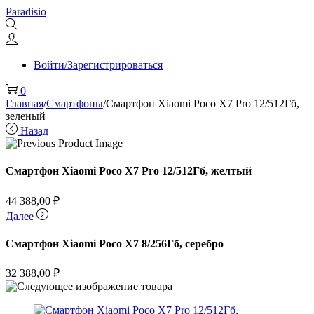
Перейти
Перейти
Paradisio
к
к
навигации
содержимому
Войти/Зарегистрироваться
0
Главная
/
Смартфоны
/
Смартфон Xiaomi Poco X7 Pro 12/512Гб,
зеленый
Назад
Смартфон Xiaomi Poco X7 Pro 12/512Гб, желтый
44 388,00
₽
Далее
Смартфон Xiaomi Poco X7 8/256Гб, серебро
32 388,00
₽