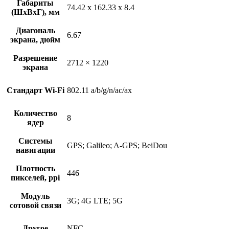
Габариты
74.42 x 162.33 x 8.4
(ШxВxГ), мм
Диагональ
6.67
экрана, дюйм
Разрешение
2712 × 1220
экрана
Стандарт Wi-Fi
802.11 a/b/g/n/ac/ax
Количество
8
ядер
Системы
GPS; Galileo; A-GPS; BeiDou
навигации
Плотность
446
пикселей, ppi
Модуль
3G; 4G LTE; 5G
сотовой связи
Другое
NFC