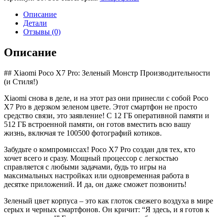
Xiaomi
Poco
Описание
X7
Детали
Pro
Отзывы (0)
12/512Гб,
зеленый
Описание
## Xiaomi Poco X7 Pro: Зеленый Монстр Производительности
(и Стиля!)
Xiaomi снова в деле, и на этот раз они принесли с собой Poco
X7 Pro в дерзком зеленом цвете. Этот смартфон не просто
средство связи, это заявление! С 12 ГБ оперативной памяти и
512 ГБ встроенной памяти, он готов вместить всю вашу
жизнь, включая те 100500 фотографий котиков.
Забудьте о компромиссах! Poco X7 Pro создан для тех, кто
хочет всего и сразу. Мощный процессор с легкостью
справляется с любыми задачами, будь то игры на
максимальных настройках или одновременная работа в
десятке приложений. И да, он даже сможет позвонить!
Зеленый цвет корпуса – это как глоток свежего воздуха в мире
серых и черных смартфонов. Он кричит: “Я здесь, и я готов к