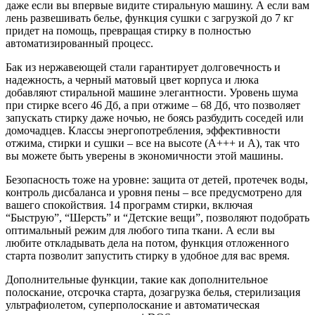
даже если вы впервые видите стиральную машину. А если вам
лень развешивать белье, функция сушки с загрузкой до 7 кг
придет на помощь, превращая стирку в полностью
автоматизированный процесс.
Бак из нержавеющей стали гарантирует долговечность и
надежность, а черный матовый цвет корпуса и люка
добавляют стиральной машине элегантности. Уровень шума
при стирке всего 46 Дб, а при отжиме – 68 Дб, что позволяет
запускать стирку даже ночью, не боясь разбудить соседей или
домочадцев. Классы энергопотребления, эффективности
отжима, стирки и сушки – все на высоте (A+++ и A), так что
вы можете быть уверены в экономичности этой машины.
Безопасность тоже на уровне: защита от детей, протечек воды,
контроль дисбаланса и уровня пены – все предусмотрено для
вашего спокойствия. 14 программ стирки, включая
“Быструю”, “Шерсть” и “Детские вещи”, позволяют подобрать
оптимальный режим для любого типа ткани. А если вы
любите откладывать дела на потом, функция отложенного
старта позволит запустить стирку в удобное для вас время.
Дополнительные функции, такие как дополнительное
полоскание, отсрочка старта, дозагрузка белья, стерилизация
ультрафиолетом, суперполоскание и автоматическая