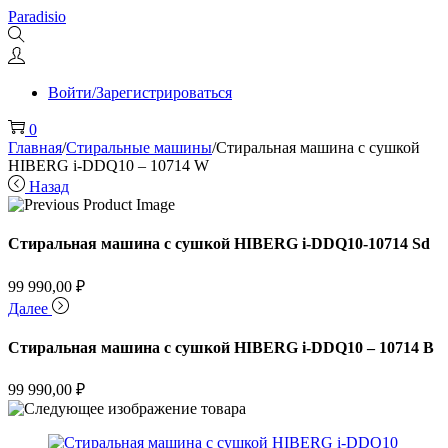
Перейти
Перейти
Paradisio
к
к
навигации
содержимому
Войти/Зарегистрироваться
0
Главная
/
Стиральные машины
/
Стиральная машина c сушкой
HIBERG i-DDQ10 – 10714 W
Назад
Стиральная машина c сушкой HIBERG i-DDQ10-10714 Sd
99 990,00
₽
Далее
Стиральная машина c сушкой HIBERG i-DDQ10 – 10714 B
99 990,00
₽