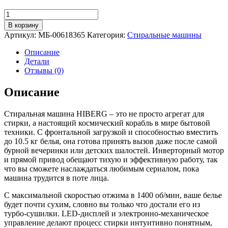
Количество
товара
В корзину
Стиральная
Артикул:
МБ-00618365
Категория:
Стиральные машины
машина
c
Описание
сушкой
Детали
HIBERG
Отзывы (0)
i-
DDQ10
Описание
-
10714
Стиральная машина HIBERG – это не просто агрегат для
W
стирки, а настоящий космический корабль в мире бытовой
техники. С фронтальной загрузкой и способностью вместить
до 10.5 кг белья, она готова принять вызов даже после самой
бурной вечеринки или детских шалостей. Инверторный мотор
и прямой привод обещают тихую и эффективную работу, так
что вы сможете наслаждаться любимым сериалом, пока
машина трудится в поте лица.
С максимальной скоростью отжима в 1400 об/мин, ваше белье
будет почти сухим, словно вы только что достали его из
турбо-сушилки. LED-дисплей и электронно-механическое
управление делают процесс стирки интуитивно понятным,