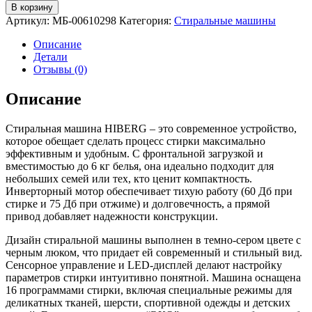
товара
В корзину
Стиральная
Артикул:
МБ-00610298
Категория:
Стиральные машины
машина
HIBERG
Описание
i-
Детали
DDQ6-
Отзывы (0)
612
Sd
Описание
Стиральная машина HIBERG – это современное устройство,
которое обещает сделать процесс стирки максимально
эффективным и удобным. С фронтальной загрузкой и
вместимостью до 6 кг белья, она идеально подходит для
небольших семей или тех, кто ценит компактность.
Инверторный мотор обеспечивает тихую работу (60 Дб при
стирке и 75 Дб при отжиме) и долговечность, а прямой
привод добавляет надежности конструкции.
Дизайн стиральной машины выполнен в темно-сером цвете с
черным люком, что придает ей современный и стильный вид.
Сенсорное управление и LED-дисплей делают настройку
параметров стирки интуитивно понятной. Машина оснащена
16 программами стирки, включая специальные режимы для
деликатных тканей, шерсти, спортивной одежды и детских