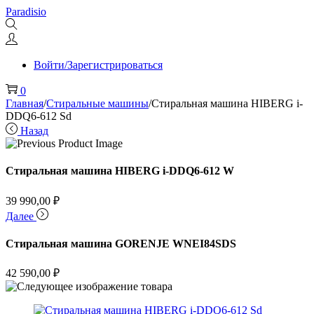
Перейти
Перейти
Paradisio
к
к
навигации
содержимому
Войти/Зарегистрироваться
0
Главная
/
Стиральные машины
/
Стиральная машина HIBERG i-
DDQ6-612 Sd
Назад
Стиральная машина HIBERG i-DDQ6-612 W
39 990,00
₽
Далее
Стиральная машина GORENJE WNEI84SDS
42 590,00
₽