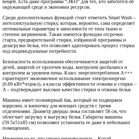
вещей. Есть даже программа “ЭКО” для тех, кто заботится об
окружающей среде и экономии ресурсов.
Среди дополнительных функций стоит отметить Smart Wash –
интеллектуальную стирку, которая, вероятно, сама определяет
оптимальные параметры в зависимости от типа ткани и
степени загрязнения. Также имеются функции отсрочки
старта, предварительной стирки, избранной программы и
дозагрузки белья, что позволяет адаптировать процесс стирки
под индивидуальные потребности.
Безопасность использования обеспечивается защитой от
детей, защитой от протечек воды, контролем дисбаланса и
контролем за уровнем пены. Класс энергопотребления A+++
гарантирует экономичное использование электроэнергии
(0.69 кВт*ч/цикл), а классы эффективности отжима и стирки –
A – подтверждают высокое качество стирки и отжима белья.
Машина имеет полимерный бак, который не подвержен
коррозии, и ванночку для моющих средств с тремя
отделениями. Диаметр дверцы люка составляет 58 см, что
облегчает загрузку и выгрузку белья. Габариты машины
(59.5x51x85 см) позволяют установить ее даже в небольших
помещениях.
Несмотря на то, что страна производитель – Китай,