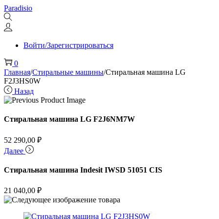
Перейти
Перейти
Paradisio
к
к
навигации
содержимому
Войти/Зарегистрироваться
0
Главная
/
Стиральные машины
/
Стиральная машина LG
F2J3HS0W
Назад
Стиральная машина LG F2J6NM7W
52 290,00
₽
Далее
Стиральная машина Indesit IWSD 51051 CIS
21 040,00
₽