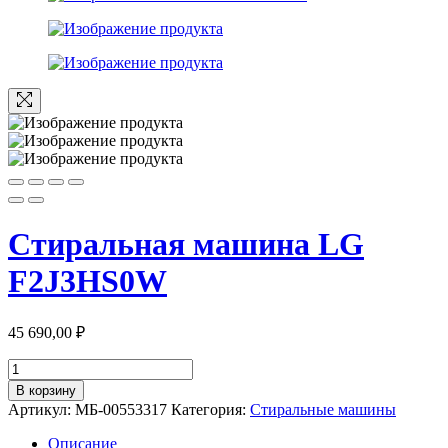
Стиральная машина LG
F2J3HS0W
45 690,00
₽
Количество
товара
В корзину
Стиральная
Артикул:
МБ-00553317
Категория:
Стиральные машины
машина
LG
Описание