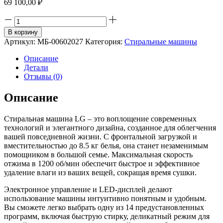
69 100,00
₽
Количество
товара
В корзину
Стиральная
Артикул:
МБ-00602027
Категория:
Стиральные машины
машина
LG
Описание
F2V9GW9W
Детали
Отзывы (0)
Описание
Стиральная машина LG – это воплощение современных
технологий и элегантного дизайна, созданное для облегчения
вашей повседневной жизни. С фронтальной загрузкой и
вместительностью до 8.5 кг белья, она станет незаменимым
помощником в большой семье. Максимальная скорость
отжима в 1200 об/мин обеспечит быстрое и эффективное
удаление влаги из ваших вещей, сокращая время сушки.
Электронное управление и LED-дисплей делают
использование машины интуитивно понятным и удобным.
Вы сможете легко выбрать одну из 14 предустановленных
программ, включая быструю стирку, деликатный режим для