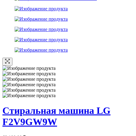
Стиральная машина LG
F2V9GW9W