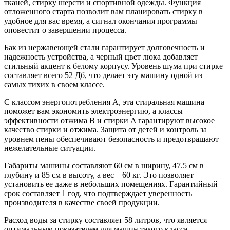
тканей, стирку шерсти и спортивной одежды. Функция
отложенного старта позволит вам планировать стирку в
удобное для вас время, а сигнал окончания программы
оповестит о завершении процесса.
Бак из нержавеющей стали гарантирует долговечность и
надежность устройства, а черный цвет люка добавляет
стильный акцент к белому корпусу. Уровень шума при стирке
составляет всего 52 Дб, что делает эту машину одной из
самых тихих в своем классе.
С классом энергопотребления A, эта стиральная машина
поможет вам экономить электроэнергию, а классы
эффективности отжима B и стирки A гарантируют высокое
качество стирки и отжима. Защита от детей и контроль за
уровнем пены обеспечивают безопасность и предотвращают
нежелательные ситуации.
Габариты машины составляют 60 см в ширину, 47.5 см в
глубину и 85 см в высоту, а вес – 60 кг. Это позволяет
установить ее даже в небольших помещениях. Гарантийный
срок составляет 1 год, что подтверждает уверенность
производителя в качестве своей продукции.
Расход воды за стирку составляет 58 литров, что является
оптимальным показателем для машин такого класса.