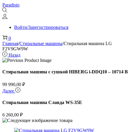
Перейти
Перейти
Paradisio
к
к
навигации
содержимому
Войти/Зарегистрироваться
0
Главная
/
Стиральные машины
/
Стиральная машина LG
F2V9GW9W
Назад
Стиральная машина c сушкой HIBERG i-DDQ10 – 10714 B
99 990,00
₽
Далее
Стиральная машина Славда WS-35E
6 260,00
₽