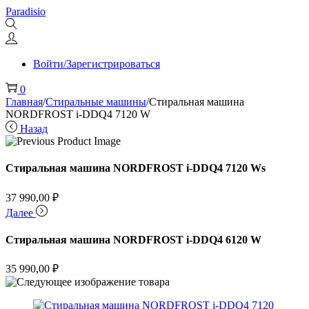
Перейти
Перейти
Paradisio
к
к
навигации
содержимому
Войти/Зарегистрироваться
0
Главная
/
Стиральные машины
/
Стиральная машина
NORDFROST i-DDQ4 7120 W
Назад
Стиральная машина NORDFROST i-DDQ4 7120 Ws
37 990,00
₽
Далее
Стиральная машина NORDFROST i-DDQ4 6120 W
35 990,00
₽