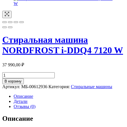
Стиральная машина
NORDFROST i-DDQ4 7120 W
37 990,00
₽
Количество
товара
В корзину
Стиральная
Артикул:
МБ-00612936
Категория:
Стиральные машины
машина
NORDFROST
Описание
i-
Детали
DDQ4
Отзывы (0)
7120
W
Описание