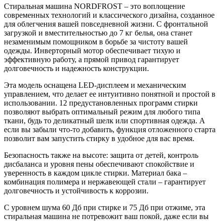
Стиральная машина NORDFROST – это воплощение
современных технологий и классического дизайна, созданное
для облегчения вашей повседневной жизни. С фронтальной
загрузкой и вместительностью до 7 кг белья, она станет
незаменимым помощником в борьбе за чистоту вашей
одежды. Инверторный мотор обеспечивает тихую и
эффективную работу, а прямой привод гарантирует
долговечность и надежность конструкции.
Эта модель оснащена LED-дисплеем и механическим
управлением, что делает ее интуитивно понятной и простой в
использовании. 12 предустановленных программ стирки
позволяют выбрать оптимальный режим для любого типа
ткани, будь то деликатный шелк или спортивная одежда. А
если вы забыли что-то добавить, функция отложенного старта
позволит вам запустить стирку в удобное для вас время.
Безопасность также на высоте: защита от детей, контроль
дисбаланса и уровня пены обеспечивают спокойствие и
уверенность в каждом цикле стирки. Материал бака –
комбинация полимера и нержавеющей стали – гарантирует
долговечность и устойчивость к коррозии.
С уровнем шума 60 Дб при стирке и 75 Дб при отжиме, эта
стиральная машина не потревожит ваш покой, даже если вы