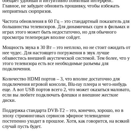
обещает удобный и интуитивно понятный интерфейс.
Главное, не забудьте обновить прошивку, чтобы избежать
неприятных сюрпризов.
Частота обновления в 60 Гц – это стандартный показатель для
большинства телевизоров. Для динамичных сцен в фильмах и
играх этого может быть недостаточно, но для обычного
просмотра телепередач вполне сойдет.
Мощность звука в 30 Вт – это неплохо, но не стоит ожидать от
нее чудес. Для настоящего погружения в звук лучше
обзавестись внешней акустической системой. Тем более, что у
этого телевизора есть все необходимые разъемы для
подключения.
Количество HDMI портов – 3, что вполне достаточно для
подключения игровой консоли, Blu-ray плеера и чего-нибудь
еще. А вот USB портов всего 2, что может оказаться маловато,
если вы любите подключать флешки и внешние жесткие
диски.
Поддержка стандарта DVB-T2 – это, конечно, хорошо, но в
эпоху стриминговых сервисов эфирное телевидение
постепенно уходит в прошлое. Хотя, как говорится, на всякий
случай пусть будет.