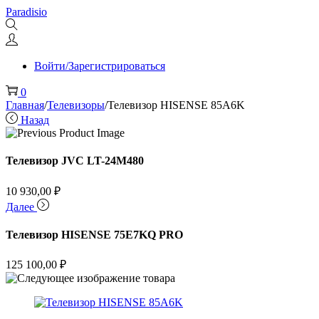
Перейти
Перейти
Paradisio
к
к
навигации
содержимому
Войти/Зарегистрироваться
0
Главная
/
Телевизоры
/
Телевизор HISENSE 85A6K
Назад
Телевизор JVC LT-24M480
10 930,00
₽
Далее
Телевизор HISENSE 75E7KQ PRO
125 100,00
₽