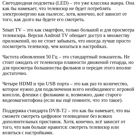
Светодиодная подсветка (LED) – это уже классика жанра. Она
как бы намекает, что телевизор не будет потреблять
электроэнергию как пылесос, хотя, конечно, всё зависит от
того, как долго вы будете его смотреть.
Smart TV – это как смартфон, только большой и для просмотра
телевизора. Версия Android TV обещает доступ к множеству
приложений, но не стоит забывать, что иногда лучше просто
посмотреть телевизор, чем копаться в настройках.
Частота обновления 50 Гц – это стандартный показатель. Не
стоит ожидать от телевизора плавности движений гепарда, но
для просмотра большинства фильмов и передач этого вполне
достаточно.
Четыре HDMI и три USB порта – это как раз то количество,
которое нужно для подключения всего необходимого: игровой
консоли, флешки с фильмами и, возможно, даже старого
видеомагнитофона (если вы ещё помните, что это такое).
Поддержка стандарта DVB-T2 – это как бы намекает, что вы
сможете смотреть цифровое телевидение без всяких
дополнительных приставок. Хотя, конечно, всё зависит от
того, что вам больше нравится: смотреть телевизор или
возиться с настройками.