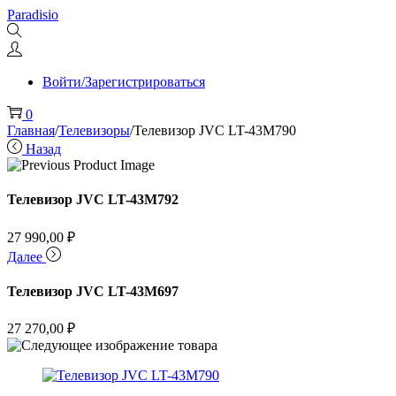
Перейти
Перейти
Paradisio
к
к
навигации
содержимому
Войти/Зарегистрироваться
0
Главная
/
Телевизоры
/
Телевизор JVC LT-43M790
Назад
Телевизор JVC LT-43M792
27 990,00
₽
Далее
Телевизор JVC LT-43M697
27 270,00
₽