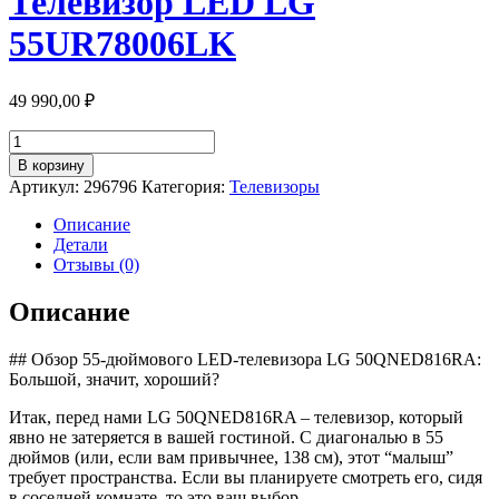
Телевизор LED LG
55UR78006LK
49 990,00
₽
Количество
товара
В корзину
Телевизор
Артикул:
296796
Категория:
Телевизоры
LED
LG
Описание
55UR78006LK
Детали
Отзывы (0)
Описание
## Обзор 55-дюймового LED-телевизора LG 50QNED816RA:
Большой, значит, хороший?
Итак, перед нами LG 50QNED816RA – телевизор, который
явно не затеряется в вашей гостиной. С диагональю в 55
дюймов (или, если вам привычнее, 138 см), этот “малыш”
требует пространства. Если вы планируете смотреть его, сидя
в соседней комнате, то это ваш выбор.