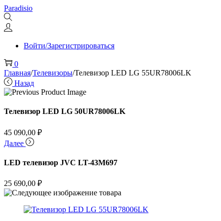
Перейти
Перейти
Paradisio
к
к
навигации
содержимому
Войти/Зарегистрироваться
0
Главная
/
Телевизоры
/
Телевизор LED LG 55UR78006LK
Назад
Телевизор LED LG 50UR78006LK
45 090,00
₽
Далее
LED телевизор JVC LT-43M697
25 690,00
₽