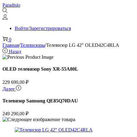
Перейти
Перейти
Paradisio
к
к
навигации
содержимому
Войти/Зарегистрироваться
0
Главная
/
Телевизоры
/
Телевизор LG 42″ OLED42C4RLA
Назад
OLED телевизор Sony XR-55A80L
229 690,00
₽
Далее
Телевизор Samsung QE85Q70DAU
249 290,00
₽