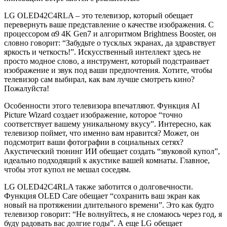
LG OLED42C4RLA – это телевизор, который обещает
перевернуть ваше представление о качестве изображения. С
процессором α9 4K Gen7 и алгоритмом Brightness Booster, он
словно говорит: “Забудьте о тусклых экранах, да здравствует
яркость и четкость!”. Искусственный интеллект здесь не
просто модное слово, а инструмент, который подстраивает
изображение и звук под ваши предпочтения. Хотите, чтобы
телевизор сам выбирал, как вам лучше смотреть кино?
Пожалуйста!
Особенности этого телевизора впечатляют. Функция AI
Picture Wizard создает изображение, которое “точно
соответствует вашему уникальному вкусу”. Интересно, как
телевизор поймет, что именно вам нравится? Может, он
подсмотрит ваши фотографии в социальных сетях?
Акустический тюнинг ИИ обещает создать “звуковой купол”,
идеально подходящий к акустике вашей комнаты. Главное,
чтобы этот купол не мешал соседям.
LG OLED42C4RLA также заботится о долговечности.
Функция OLED Care обещает “сохранить ваш экран как
новый на протяжении длительного времени”. Это как будто
телевизор говорит: “Не волнуйтесь, я не сломаюсь через год, я
буду радовать вас долгие годы”. А еще LG обещает