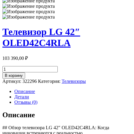
Телевизор LG 42″
OLED42C4RLA
103 390,00
₽
Количество
товара
В корзину
Телевизор
Артикул:
322296
Категория:
Телевизоры
LG
42"
Описание
OLED42C4RLA
Детали
Отзывы (0)
Описание
## Обзор телевизора LG 42″ OLED42C4RLA: Когда
инновации встречаются с реальностью