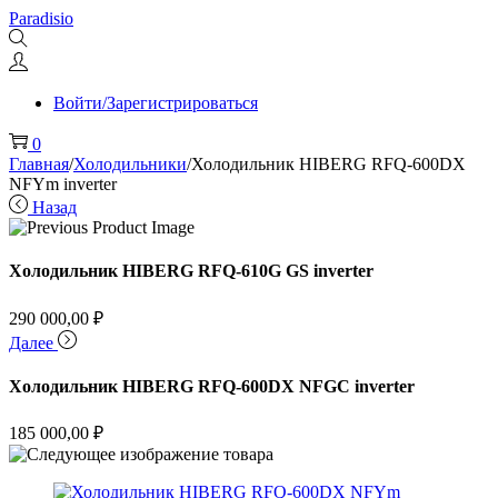
Перейти
Перейти
Paradisio
к
к
навигации
содержимому
Войти/Зарегистрироваться
0
Главная
/
Холодильники
/
Холодильник HIBERG RFQ-600DX
NFYm inverter
Назад
Холодильник HIBERG RFQ-610G GS inverter
290 000,00
₽
Далее
Холодильник HIBERG RFQ-600DX NFGС inverter
185 000,00
₽