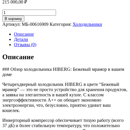
215 000,00
₽
Количество
товара
В корзину
Холодильник
Артикул:
МБ-00616909
Категория:
Холодильники
HIBERG
RFQ-
Описание
600DX
Детали
NFYm
Отзывы (0)
inverter
Описание
### Обзор холодильника HIBERG: Бежевый мрамор в вашем
доме
Четырехдверный холодильник HIBERG в цвете “Бежевый
мрамор” — это не просто устройство для хранения продуктов,
а заявка на элегантность в вашей кухне. С классом
энергоэффективности A++ он обещает экономию
электроэнергии, что, безусловно, приятно удивит ваш
кошелек.
Инверторный компрессор обеспечивает тихую работу (всего
37 дБ) и более стабильную температуру, что положительно