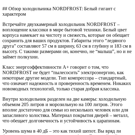
## Обзор холодильника NORDFROST: Белый гигант с
характером
Встречайте двухкамерный холодильник NORDFROST –
воплощение классики в мире бытовой техники. Белый цвет
корпуса намекает на чистоту и свежесть, которые он обещает
сохранить для ваших продуктов. Габариты этого “ледяного
друга” составляют 57 см в ширину, 63 см в глубину и 183 см в
высоту. С такими размерами он, конечно, не “малыш”, но и не
займет полкухни.
Класс энергоэффективности A+ говорит о том, что
NORDFROST не будет “пылесосить” электроэнергию, как
некоторые другие модели. Тип компрессора – стандартный,
что означает надежность и проверенность временем. Никаких
новомодных технологий, только старая добрая классика.
Внутри холодильник разделен на две камеры: холодильную
объемом 205 литров и морозильную на 100 литров. Этого
вполне достаточно для семьи из нескольких человек или для
запасливого холостяка. Материал покрытия дверей – металл,
что обещает долговечность и устойчивость к царапинам.
Уровень шума в 40 дБ – это как тихий шепот. Вы вряд ли