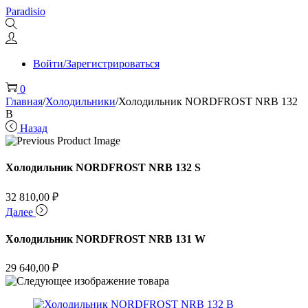
Перейти
Перейти
Paradisio
к
к
навигации
содержимому
Войти/Зарегистрироваться
0
Главная
/
Холодильники
/
Холодильник NORDFROST NRB 132
B
Назад
Холодильник NORDFROST NRB 132 S
32 810,00
₽
Далее
Холодильник NORDFROST NRB 131 W
29 640,00
₽