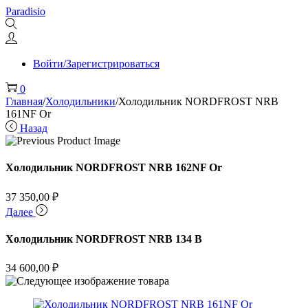
Перейти
Перейти
Paradisio
к
к
навигации
содержимому
Войти/Зарегистрироваться
0
Главная
/
Холодильники
/
Холодильник NORDFROST NRB
161NF Or
Назад
Холодильник NORDFROST NRB 162NF Or
37 350,00
₽
Далее
Холодильник NORDFROST NRB 134 B
34 600,00
₽