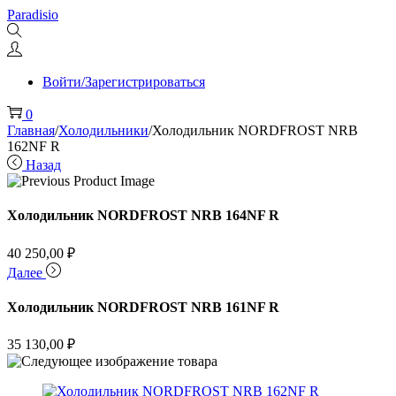
Перейти
Перейти
Paradisio
к
к
навигации
содержимому
Войти/Зарегистрироваться
0
Главная
/
Холодильники
/
Холодильник NORDFROST NRB
162NF R
Назад
Холодильник NORDFROST NRB 164NF R
40 250,00
₽
Далее
Холодильник NORDFROST NRB 161NF R
35 130,00
₽