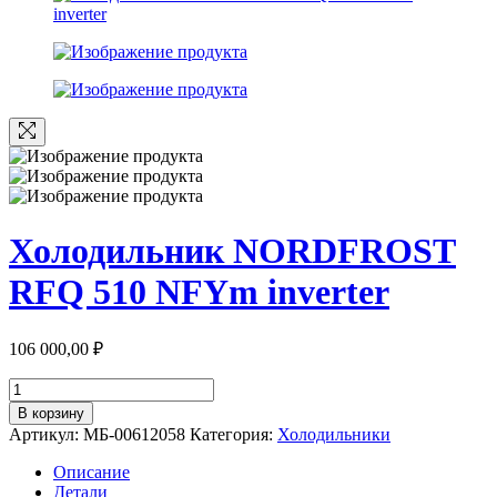
Холодильник NORDFROST
RFQ 510 NFYm inverter
106 000,00
₽
Количество
товара
В корзину
Холодильник
Артикул:
МБ-00612058
Категория:
Холодильники
NORDFROST
RFQ
Описание
510
Детали