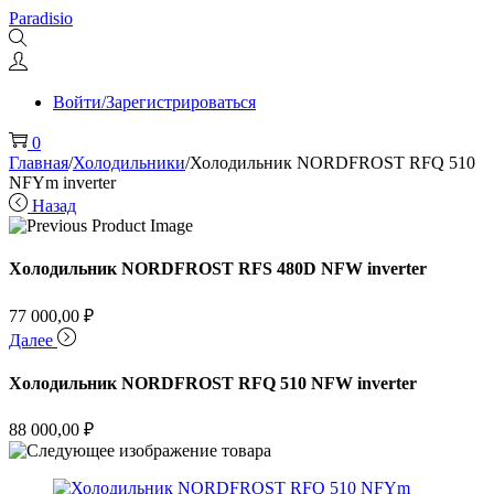
Перейти
Перейти
Paradisio
к
к
навигации
содержимому
Войти/Зарегистрироваться
0
Главная
/
Холодильники
/
Холодильник NORDFROST RFQ 510
NFYm inverter
Назад
Холодильник NORDFROST RFS 480D NFW inverter
77 000,00
₽
Далее
Холодильник NORDFROST RFQ 510 NFW inverter
88 000,00
₽