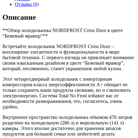
NFYm
Отзывы (0)
inverter
Описание
**Обзор холодильника NORDFROST Cross Door в цвете
“Бежевый мрамор”**
Встречайте холодильник NORDFROST Cross Door –
воплощение элегантности и функциональности в мире
бытовой техники. С первого взгляда он привлекает внимание
своим изысканным дизайном в цвете “Бежевый мрамор”,
который, несомненно, станет украшением любой кухни.
Этот четырехдверный холодильник с инверторным
компрессором класса энергоэффективности A+ обещает не
только сохранить ваши продукты свежими, но и сэкономить
электроэнергию. Система Total No Frost избавит вас от
необходимости размораживания, что, согласитесь, очень
удобно.
Внутреннее пространство холодильника объемом 470 литров
разделено на холодильную (286 л) и морозильную (141 л)
камеры. Этого вполне достаточно для хранения запасов
продуктов для большой семьи или любителей делать