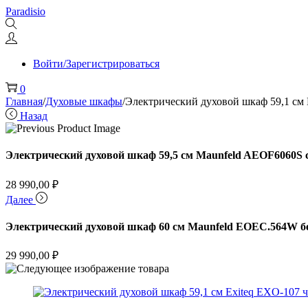
Перейти
Перейти
Paradisio
к
к
навигации
содержимому
Войти/Зарегистрироваться
0
Главная
/
Духовые шкафы
/
Электрический духовой шкаф 59,1 см
Назад
Электрический духовой шкаф 59,5 см Maunfeld AEOF6060S 
28 990,00
₽
Далее
Электрический духовой шкаф 60 см Maunfeld EOEC.564W 
29 990,00
₽