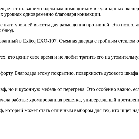
бещает стать вашим надежным помощником в кулинарных эксперим
их уровнях одновременно благодаря конвекции.
е пяти уровней высоты для размещения противней. Это позволяе
х блюд.
ованный в Exiteq EXO-107. Съемная дверца с тройным стеклом о
ех, кто ценит свое время и не любит тратить его на утомительн
мфорту. Благодаря этому покрытию, поверхность духового шкафа 
аф, но и кухонную мебель от перегрева. Это особенно важно, ес
ачала работы: хромированная решетка, универсальный противень
ф, который может стать отличным выбором для тех, кто ищет н