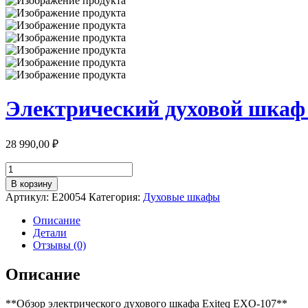
Электрический духовой шкаф 
28 990,00
₽
Количество
товара
В корзину
Электрический
Артикул:
E20054
Категория:
Духовые шкафы
духовой
шкаф
Описание
59,1
Детали
см
Отзывы (0)
Exiteq
EXO-
Описание
107
черный
**Обзор электрического духового шкафа Exiteq EXO-107**