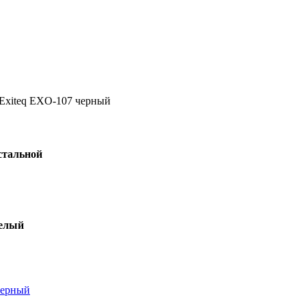
 Exiteq EXO-107 черный
стальной
белый