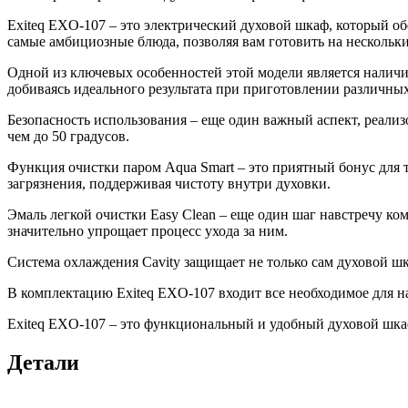
Exiteq EXO-107 – это электрический духовой шкаф, который о
самые амбициозные блюда, позволяя вам готовить на нескольк
Одной из ключевых особенностей этой модели является наличи
добиваясь идеального результата при приготовлении различны
Безопасность использования – еще один важный аспект, реализ
чем до 50 градусов.
Функция очистки паром Aqua Smart – это приятный бонус для т
загрязнения, поддерживая чистоту внутри духовки.
Эмаль легкой очистки Easy Clean – еще один шаг навстречу ко
значительно упрощает процесс ухода за ним.
Система охлаждения Cavity защищает не только сам духовой шк
В комплектацию Exiteq EXO-107 входит все необходимое для н
Exiteq EXO-107 – это функциональный и удобный духовой шка
Детали