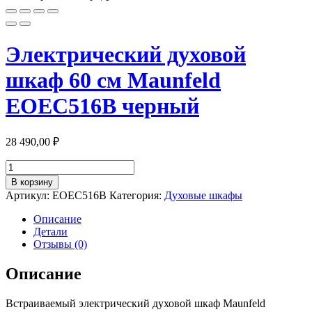
Электрический духовой
шкаф 60 см Maunfeld
EOEC516B черный
28 490,00
₽
Количество
товара
В корзину
Электрический
Артикул:
EOEC516B
Категория:
Духовые шкафы
духовой
шкаф
Описание
60
Детали
см
Отзывы (0)
Maunfeld
EOEC516B
Описание
черный
Встраиваемый электрический духовой шкаф Maunfeld