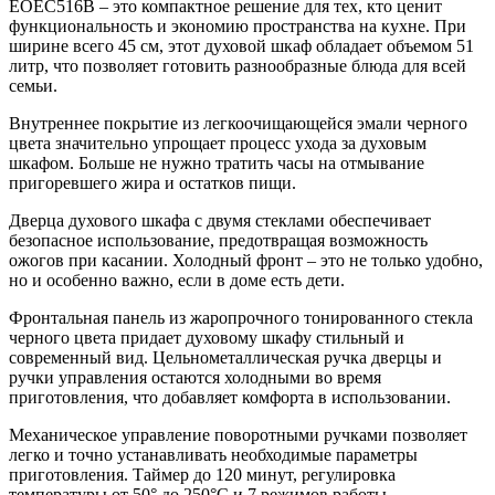
EOEC516B – это компактное решение для тех, кто ценит
функциональность и экономию пространства на кухне. При
ширине всего 45 см, этот духовой шкаф обладает объемом 51
литр, что позволяет готовить разнообразные блюда для всей
семьи.
Внутреннее покрытие из легкоочищающейся эмали черного
цвета значительно упрощает процесс ухода за духовым
шкафом. Больше не нужно тратить часы на отмывание
пригоревшего жира и остатков пищи.
Дверца духового шкафа с двумя стеклами обеспечивает
безопасное использование, предотвращая возможность
ожогов при касании. Холодный фронт – это не только удобно,
но и особенно важно, если в доме есть дети.
Фронтальная панель из жаропрочного тонированного стекла
черного цвета придает духовому шкафу стильный и
современный вид. Цельнометаллическая ручка дверцы и
ручки управления остаются холодными во время
приготовления, что добавляет комфорта в использовании.
Механическое управление поворотными ручками позволяет
легко и точно устанавливать необходимые параметры
приготовления. Таймер до 120 минут, регулировка
температуры от 50° до 250°C и 7 режимов работы