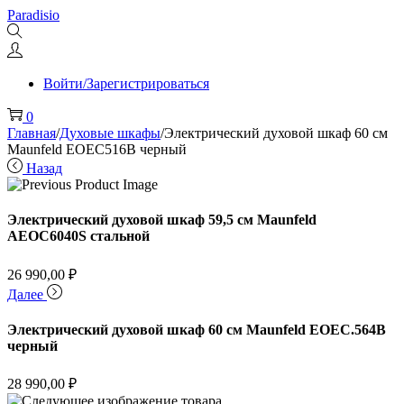
Перейти
Перейти
Paradisio
к
к
навигации
содержимому
Войти/Зарегистрироваться
0
Главная
/
Духовые шкафы
/
Электрический духовой шкаф 60 см
Maunfeld EOEC516B черный
Назад
Электрический духовой шкаф 59,5 см Maunfeld
AEOC6040S стальной
26 990,00
₽
Далее
Электрический духовой шкаф 60 см Maunfeld EOEC.564B
черный
28 990,00
₽