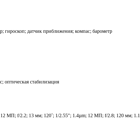
р; гироскоп; датчик приближения; компас; барометр
кус; оптическая стабилизация
 12 МП; f/2.2; 13 мм; 120˚; 1/2.55"; 1.4µm; 12 МП; f/2.8; 120 мм; 1