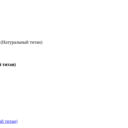
m (Натуральный титан)
й титан)