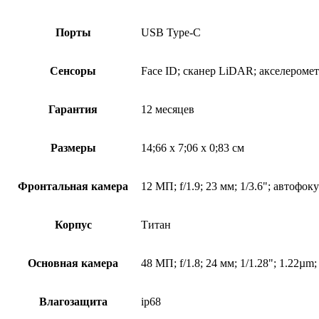
Порты
USB Type-C
Сенсоры
Face ID; сканер LiDAR; акселеромет
Гарантия
12 месяцев
Размеры
14;66 x 7;06 x 0;83 см
Фронтальная камера
12 МП; f/1.9; 23 мм; 1/3.6"; автофо
Корпус
Титан
Основная камера
48 МП; f/1.8; 24 мм; 1/1.28"; 1.22µm;
Влагозащита
ip68