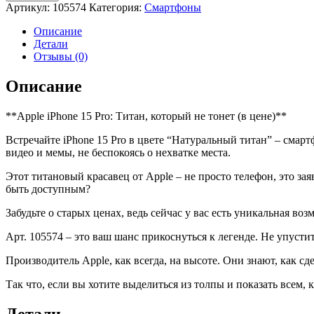
Apple
Артикул:
105574
Категория:
Смартфоны
iPhone
15
Описание
Pro
Детали
128GB
Отзывы (0)
Natural
Titanium
Описание
(Натуральный
титан)
**Apple iPhone 15 Pro: Титан, который не тонет (в цене)**
Встречайте iPhone 15 Pro в цвете “Натуральный титан” – смар
видео и мемы, не беспокоясь о нехватке места.
Этот титановый красавец от Apple – не просто телефон, это заяв
быть доступным?
Забудьте о старых ценах, ведь сейчас у вас есть уникальная воз
Арт. 105574 – это ваш шанс прикоснуться к легенде. Не упуст
Производитель Apple, как всегда, на высоте. Они знают, как с
Так что, если вы хотите выделиться из толпы и показать всем, 
Детали