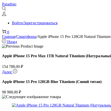
Перейти
Перейти
Paradisio
к
к
навигации
содержимому
Войти/Зарегистрироваться
0
Главная
/
Смартфоны
/
Apple iPhone 15 Pro 128GB Natural Titaniu
Назад
Apple iPhone 15 Pro Max 1TB Natural Titanium (Натуральны
154 788,00
₽
Далее
Apple iPhone 15 Pro 128GB Blue Titanium (Синий титан)
98 988,00
₽