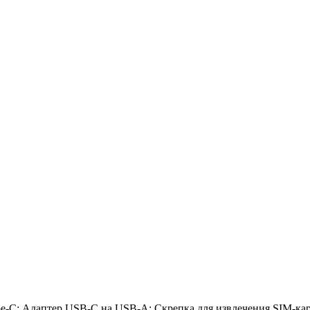
-C; Адаптер USB-C на USB-A; Скрепка для извлечения SIM-карт