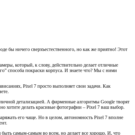
Вроде бы ничего сверхъестественного, но как же приятно! Этот
еры, который, к слову, действительно делает отличные
го” способа покраски корпуса. И знаете что? Мы с ними
висаниях, Pixel 7 просто выполняет свои задачи. Как
ете.
 отличной детализацией. А фирменные алгоритмы Google творят
о хотите делать красивые фотографии – Pixel 7 ваш выбор.
аряжать его чаще. Но в целом, автономность Pixel 7 вполне
ент.
я быть самым-самым во всем, но делает все хорошо. И, что