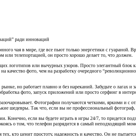
новаций” ради инноваций
монного чая в мире, где все пьют только энергетики с гуараной. 
м или телепортацией, он просто хорошо делает то, что должен.
х логотипов или вычурных узоров. Просто элегантный блок кам
 на качество фото, чем на разработку очередного “революционно
нке, но работает плавно и без нареканий. Забудьте о лагах и за
 обработка фото, запуск приложений или просто серфинг в интерн
 не разочаровывает. Фотографии получаются четкими, яркими и с
кие шедевры. Так что, если вы не профессиональный фотограф, н
. Конечно, если вы будете играть в игры 24/7, то придется подз
окоясь о том, что телефон разрядится в самый неподходящий мом
я тех, кто ценит простоту, надежность и качество. Он не пытаетс