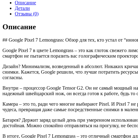
7
Описание
8/256GB
Детали
Lemongrass
Отзывы (0)
Описание
## Google Pixel 7 Lemongrass: Обзор для тех, кто устал от “ин
Google Pixel 7 в цвете Lemongrass – это как глоток свежего ли
смартфон не пытается поразить вас голографическим проекторо
Дизайн? Минимализм, возведенный в абсолют. Никаких кричащи
снимки. Кажется, Google решили, что лучше потратить ресурсы
согласны.
Внутри – процессор Google Tensor G2. Он не самый мощный на ры
надежный швейцарский нож, он всегда готов к работе, будь то
Камера – это то, ради чего многие выбирают Pixel. И Pixel 7
чудеса, превращая даже самые посредственные снимки в малень
Батарея? Держит заряд целый день при умеренном использовании
достойная. Можно спокойно отправляться на прогулку, не бесп
В итоге, Google Pixel 7 Lemongrass – это отличный смартфон дл