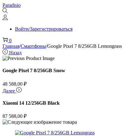
Перейти
Перейти
Paradisio
к
к
навигации
содержимому
Войти/Зарегистрироваться
0
Главная
/
Смартфоны
/
Google Pixel 7 8/256GB Lemongrass
Назад
Google Pixel 7 8/256GB Snow
48 588,00
₽
Далее
Xiaomi 14 12/256GB Black
87 588,00
₽