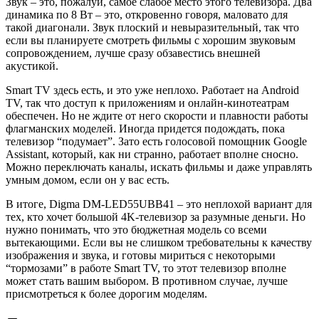
Звук – это, пожалуй, самое слабое место этого телевизора. Два
динамика по 8 Вт – это, откровенно говоря, маловато для
такой диагонали. Звук плоский и невыразительный, так что
если вы планируете смотреть фильмы с хорошим звуковым
сопровождением, лучше сразу обзавестись внешней
акустикой.
Smart TV здесь есть, и это уже неплохо. Работает на Android
TV, так что доступ к приложениям и онлайн-кинотеатрам
обеспечен. Но не ждите от него скорости и плавности работы
флагманских моделей. Иногда придется подождать, пока
телевизор “подумает”. Зато есть голосовой помощник Google
Assistant, который, как ни странно, работает вполне сносно.
Можно переключать каналы, искать фильмы и даже управлять
умным домом, если он у вас есть.
В итоге, Digma DM-LED55UBB41 – это неплохой вариант для
тех, кто хочет большой 4K-телевизор за разумные деньги. Но
нужно понимать, что это бюджетная модель со всеми
вытекающими. Если вы не слишком требовательны к качеству
изображения и звука, и готовы мириться с некоторыми
“тормозами” в работе Smart TV, то этот телевизор вполне
может стать вашим выбором. В противном случае, лучше
присмотреться к более дорогим моделям.