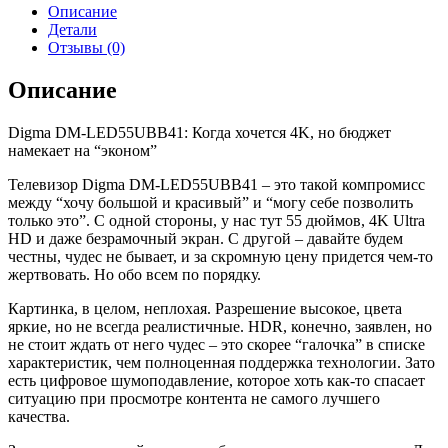
Digma
Описание
DM-
Детали
LED55UBB41
Отзывы (0)
Описание
Digma DM-LED55UBB41: Когда хочется 4K, но бюджет
намекает на “эконом”
Телевизор Digma DM-LED55UBB41 – это такой компромисс
между “хочу большой и красивый” и “могу себе позволить
только это”. С одной стороны, у нас тут 55 дюймов, 4K Ultra
HD и даже безрамочный экран. С другой – давайте будем
честны, чудес не бывает, и за скромную цену придется чем-то
жертвовать. Но обо всем по порядку.
Картинка, в целом, неплохая. Разрешение высокое, цвета
яркие, но не всегда реалистичные. HDR, конечно, заявлен, но
не стоит ждать от него чудес – это скорее “галочка” в списке
характеристик, чем полноценная поддержка технологии. Зато
есть цифровое шумоподавление, которое хоть как-то спасает
ситуацию при просмотре контента не самого лучшего
качества.