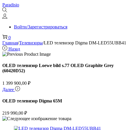
Перейти
Перейти
Paradisio
к
к
навигации
содержимому
Войти/Зарегистрироваться
0
Главная
/
Телевизоры
/
LED телевизор Digma DM-LED55UBB41
Назад
OLED телевизор Loewe bild s.77 OLED Graphite Grey
(60420D52)
1 399 900,00
₽
Далее
OLED телевизор Digma 65M
219 990,00
₽