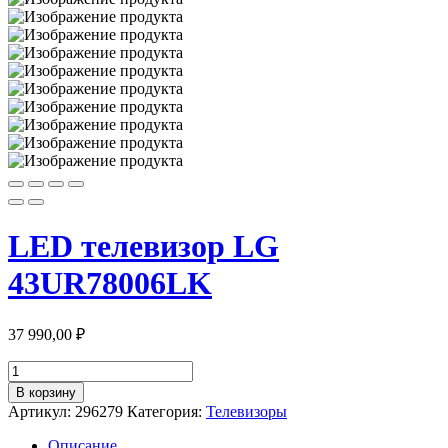
LED телевизор LG
43UR78006LK
37 990,00
₽
Количество
товара
В корзину
LED
Артикул:
296279
Категория:
Телевизоры
телевизор
LG
Описание