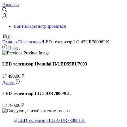
Перейти
Перейти
Paradisio
к
к
навигации
содержимому
Войти/Зарегистрироваться
0
Главная
/
Телевизоры
/
LED телевизор LG 43UR78006LK
Назад
LED телевизор Hyundai H-LED55BU7003
37 490,00
₽
Далее
LED телевизор LG 55UR78009LL
52 790,00
₽