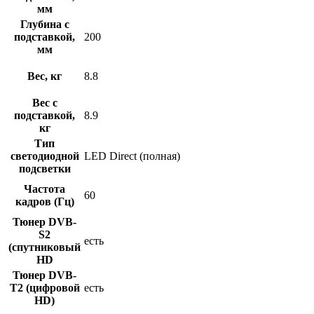
мм
Глубина с
подставкой,
200
мм
Вес, кг
8.8
Вес с
подставкой,
8.9
кг
Тип
светодиодной
LED Direct (полная)
подсветки
Частота
60
кадров (Гц)
Тюнер DVB-
S2
есть
(спутниковый
HD
Тюнер DVB-
T2 (цифровой
есть
HD)