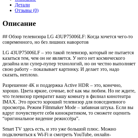
43UR78006LK
Детали
Отзывы (0)
Описание
## Обзор телевизора LG 43UP75006LF: Когда хочется чего-то
современного, но без лишних наворотов
LG 43UP75006LF – это такой телевизор, который не пытается
казаться тем, чем он не является. У него нет космического
дизайна или супер-пупер технологий, но он честно выполняет
свою работу – показывает картинку. И делает это, надо
сказать, неплохо.
Разрешение 4K и поддержка Active HDR – это, конечно,
хорошо. Цвета яркие, сочные, всё как мы любим. Но не ждите,
что телевизор превратит вашу комнату в филиал кинотеатра
IMAX. Это просто хороший телевизор для повседневного
просмотра. Режим Filmmaker Mode – забавная штука. Если вы
вдруг почувствуете себя кинокритиком, то сможете оценить
“оригинальное видение режиссёра”.
Smart TV здесь есть, и это уже большой плюс. Можно
подключиться к Wi-Fi и смотреть YouTube, онлайн-