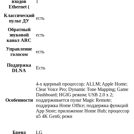
входов
1
Ethernet (
Классический
есть
пульт ДУ
Обратный
звуковой
есть
канал ARC
Управление
есть
голосом
Поддержка
Есть
DLNA
4-х ядерный процессор; ALLM; Apple Home;
Clear Voice Pro; Dynamic Tone Mapping; Game
Dashboard; HGIG режим; USB 2.0 х 2;
Особенности
поддерживается пульт Magic Remote;
поддержка Home Office; поддержка функций
App Store; приложение Home Hub; процессор
α5 4K Gen6; режи
Бренд
LG