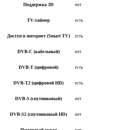
Поддержка 3D
нет
TV-таймер
есть
Доступ в интернет (Smart TV)
есть
DVB-C (кабельный)
нет
DVB-T (цифровой)
есть
DVB-T2 (цифровой HD)
есть
DVB-S (спутниковый)
нет
DVB-S2 (спутниковый HD)
нет
Изогнутый экран
нет