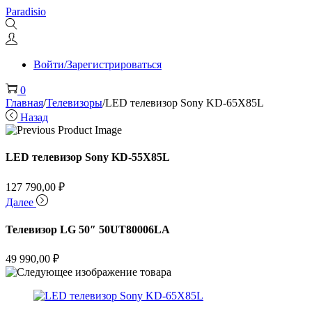
Перейти
Перейти
Paradisio
к
к
навигации
содержимому
Войти/Зарегистрироваться
0
Главная
/
Телевизоры
/
LED телевизор Sony KD-65X85L
Назад
LED телевизор Sony KD-55X85L
127 790,00
₽
Далее
Телевизор LG 50″ 50UT80006LA
49 990,00
₽