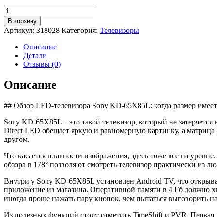
Количество
товара
В корзину
LED
Артикул:
318028
Категория:
Телевизоры
телевизор
Sony
Описание
KD-
Детали
65X85L
Отзывы (0)
Описание
## Обзор LED-телевизора Sony KD-65X85L: когда размер имеет 
Sony KD-65X85L – это такой телевизор, который не затеряется 
Direct LED обещает яркую и равномерную картинку, а матрица 
другом.
Что касается плавности изображения, здесь тоже все на уровне
обзора в 178° позволяют смотреть телевизор практически из лю
Внутри у Sony KD-65X85L установлен Android TV, что открывае
приложение из магазина. Оперативной памяти в 4 Гб должно хва
иногда проще нажать пару кнопок, чем пытаться выговорить н
Из полезных функций стоит отметить TimeShift и PVR. Первая п