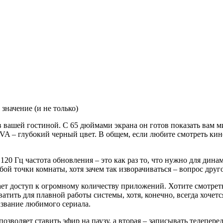
значение (и не только)
в вашей гостиной. С 65 дюймами экрана он готов показать вам ми
VA – глубокий черный цвет. В общем, если любите смотреть кин
. 120 Гц частота обновления – это как раз то, что нужно для ди
бой точки комнаты, хотя зачем так изворачиваться – вопрос друг
т доступ к огромному количеству приложений. Хотите смотреть 
тить для плавной работы системы, хотя, конечно, всегда хочетс
азвание любимого сериала.
озволяет ставить эфир на паузу, а вторая – записывать телепер