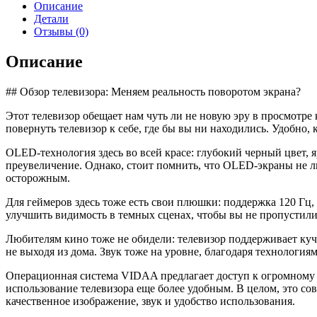
Hisense
Описание
65A85K
Детали
Отзывы (0)
Описание
## Обзор телевизора: Меняем реальность поворотом экрана?
Этот телевизор обещает нам чуть ли не новую эру в просмотре 
повернуть телевизор к себе, где бы вы ни находились. Удобно,
OLED-технология здесь во всей красе: глубокий черный цвет, я
преувеличение. Однако, стоит помнить, что OLED-экраны не л
осторожным.
Для геймеров здесь тоже есть свои плюшки: поддержка 120 Гц,
улучшить видимость в темных сценах, чтобы вы не пропустили 
Любителям кино тоже не обидели: телевизор поддерживает кучу
не выходя из дома. Звук тоже на уровне, благодаря технологи
Операционная система VIDAA предлагает доступ к огромному к
использование телевизора еще более удобным. В целом, это с
качественное изображение, звук и удобство использования.