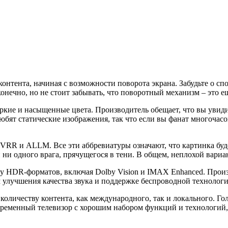
контента, начиная с возможности поворота экрана. Забудьте о сп
 конечно, но не стоит забывать, что поворотный механизм – это
ркие и насыщенные цвета. Производитель обещает, что вы увидит
юбят статические изображения, так что если вы фанат многочас
 VRR и ALLM. Все эти аббревиатуры означают, что картинка будет
ни одного врага, прячущегося в тени. В общем, неплохой вариан
 HDR-форматов, включая Dolby Vision и IMAX Enhanced. Произво
ям улучшения качества звука и поддержке беспроводной технолог
оличеству контента, как международного, так и локального. Г
овременный телевизор с хорошим набором функций и технологий,