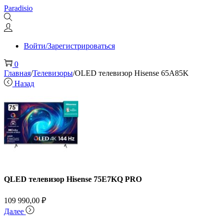
Перейти
Перейти
Paradisio
к
к
навигации
содержимому
Войти/Зарегистрироваться
0
Главная
/
Телевизоры
/
OLED телевизор Hisense 65A85K
Назад
QLED телевизор Hisense 75E7KQ PRO
109 990,00
₽
Далее