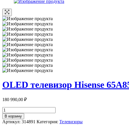
OLED телевизор Hisense 65A
180 990,00
₽
Количество
товара
В корзину
OLED
Артикул:
314891
Категория:
Телевизоры
телевизор