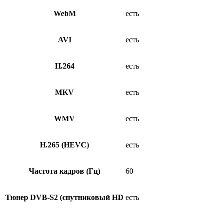
WebM
есть
AVI
есть
H.264
есть
MKV
есть
WMV
есть
H.265 (HEVC)
есть
Частота кадров (Гц)
60
Тюнер DVB-S2 (спутниковый HD
есть