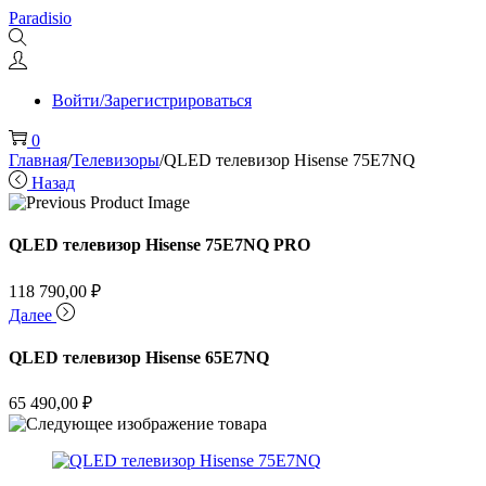
Перейти
Перейти
Paradisio
к
к
навигации
содержимому
Войти/Зарегистрироваться
0
Главная
/
Телевизоры
/
QLED телевизор Hisense 75E7NQ
Назад
QLED телевизор Hisense 75E7NQ PRO
118 790,00
₽
Далее
QLED телевизор Hisense 65E7NQ
65 490,00
₽