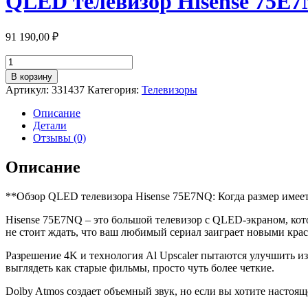
QLED телевизор Hisense 75E
91 190,00
₽
Количество
товара
В корзину
QLED
Артикул:
331437
Категория:
Телевизоры
телевизор
Hisense
Описание
75E7NQ
Детали
Отзывы (0)
Описание
**Обзор QLED телевизора Hisense 75E7NQ: Когда размер имеет 
Hisense 75E7NQ – это большой телевизор с QLED-экраном, кот
не стоит ждать, что ваш любимый сериал заиграет новыми краск
Разрешение 4K и технология Al Upscaler пытаются улучшить изо
выглядеть как старые фильмы, просто чуть более четкие.
Dolby Atmos создает объемный звук, но если вы хотите насто