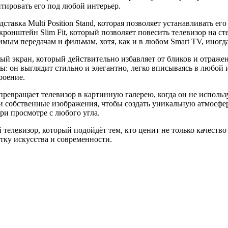
тировать его под любой интерьер.
ставка Multi Position Stand, которая позволяет устанавливать ег
кронштейн Slim Fit, который позволяет повесить телевизор на с
мым передачам и фильмам, хотя, как и в любом Smart TV, иногд
й экран, который действительно избавляет от бликов и отраже
ы: он выглядит стильно и элегантно, легко вписываясь в любой
роение.
превращает телевизор в картинную галерею, когда он не использ
и собственные изображения, чтобы создать уникальную атмосфер
ри просмотре с любого угла.
елевизор, который подойдёт тем, кто ценит не только качество
тку искусства и современности.