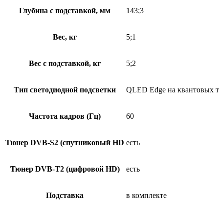
Глубина с подставкой, мм
143;3
Вес, кг
5;1
Вес с подставкой, кг
5;2
Тип светодиодной подсветки
QLED Edge на квантовых то
Частота кадров (Гц)
60
Тюнер DVB-S2 (спутниковый HD
есть
Тюнер DVB-T2 (цифровой HD)
есть
Подставка
в комплекте