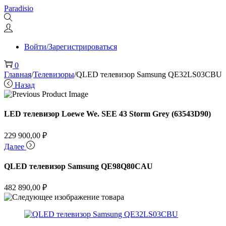
Перейти
Перейти
Paradisio
к
к
навигации
содержимому
Войти/Зарегистрироваться
0
Главная
/
Телевизоры
/
QLED телевизор Samsung QE32LS03CBU
Назад
LED телевизор Loewe We. SEE 43 Storm Grey (63543D90)
229 900,00
₽
Далее
QLED телевизор Samsung QE98Q80CAU
482 890,00
₽