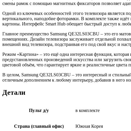
смены рамок с помощью магнитных фиксаторов позволяет адап
Одной из ключевых особенностей этого телевизора является под
вертикального, наподобие фоторамки. В комплекте также идёт 
картины. Интерфейс Smart Hub обещает быстрый доступ к люби
Главное преимущество Samsung QE32LS03CBU – это его матовы
помещениях. Дизайн телевизора заслуживает отдельной похвал
внешний вид телевизора, подстраивая его под свой вкус и наст
Режим «Картина» – это ещё одна интересная функция, которая 
предустановленных произведений искусства или загрузить сво
цветовой объём, что гарантирует яркие и реалистичные цвета п
В целом, Samsung QE32LS03CBU – это интересный и стильный т
отличным дополнением к любому интерьеру, добавив в него но
Детали
Пульт д/у
в комплекте
Страна (главный офис)
Южная Корея