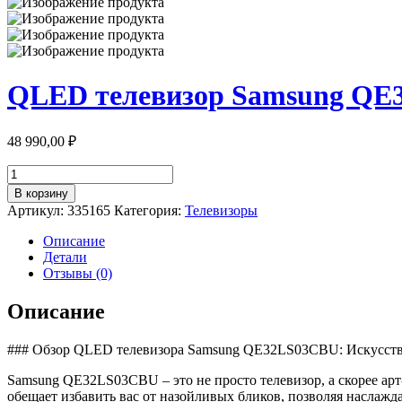
QLED телевизор Samsung Q
48 990,00
₽
Количество
товара
В корзину
QLED
Артикул:
335165
Категория:
Телевизоры
телевизор
Samsung
Описание
QE32LS03CBU
Детали
Отзывы (0)
Описание
### Обзор QLED телевизора Samsung QE32LS03CBU: Искусство
Samsung QE32LS03CBU – это не просто телевизор, а скорее а
обещает избавить вас от назойливых бликов, позволяя наслажда