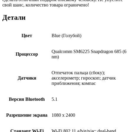
свой шанс, количество товара ограничено!
Детали
Цвет
Blue (Голубой)
Qualcomm SM6225 Snapdragon 685 (6
Процессор
nm)
Отпечаток пальца (сбоку);
Датчики
акселерометр; гироскоп; датчик
приближения; компас
Версия Bluetooth
5.1
Разрешение экрана
1080 x 2400
Стандарт Wi-Fi
Wi-Fi 802.11 a/b/g/n/ac; dual-band