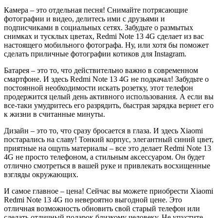
Камера – это отдельная песня! Снимайте потрясающие
фотографии и видео, делитесь ими с друзьями и
подписчиками в социальных сетях. Забудьте о размытых
снимках и тусклых цветах, Redmi Note 13 4G сделает из вас
настоящего мобильного фотографа. Ну, или хотя бы поможет
сделать приличные фотографии котиков для Instagram.
Батарея – это то, что действительно важно в современном
смартфоне. И здесь Redmi Note 13 4G не подкачал! Забудьте о
постоянной необходимости искать розетку, этот телефон
продержится целый день активного использования. А если вы
все-таки умудритесь его разрядить, быстрая зарядка вернет его
к жизни в считанные минуты.
Дизайн – это то, что сразу бросается в глаза. И здесь Xiaomi
постарались на славу! Тонкий корпус, элегантный синий цвет,
приятные на ощупь материалы – все это делает Redmi Note 13
4G не просто телефоном, а стильным аксессуаром. Он будет
отлично смотреться в вашей руке и привлекать восхищенные
взгляды окружающих.
И самое главное – цена! Сейчас вы можете приобрести Xiaomi
Redmi Note 13 4G по невероятно выгодной цене. Это
отличная возможность обновить свой старый телефон или
сделать отличный подарок близкому человеку. Не упустите