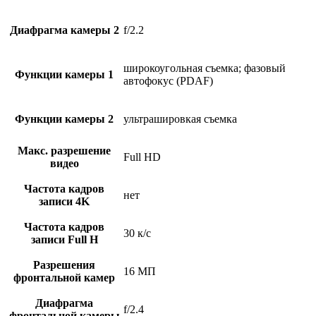
Диафрагма камеры 2
f/2.2
широкоугольная съемка; фазовый
Функции камеры 1
автофокус (PDAF)
Функции камеры 2
ультрашировкая съемка
Макс. разрешение
Full HD
видео
Частота кадров
нет
записи 4K
Частота кадров
30 к/с
записи Full H
Разрешения
16 МП
фронтальной камер
Диафрагма
f/2.4
фронтальной камеры