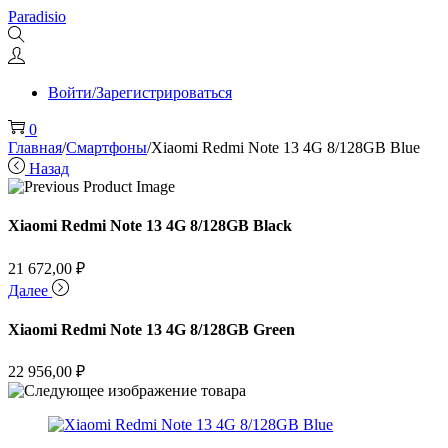
Перейти
Перейти
Paradisio
к
к
навигации
содержимому
Войти/Зарегистрироваться
0
Главная
/
Смартфоны
/
Xiaomi Redmi Note 13 4G 8/128GB Blue
Назад
Xiaomi Redmi Note 13 4G 8/128GB Black
21 672,00
₽
Далее
Xiaomi Redmi Note 13 4G 8/128GB Green
22 956,00
₽