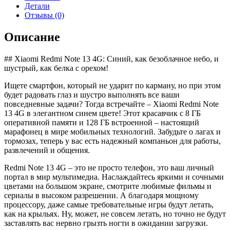
13
Детали
4G
Отзывы (0)
8/128GB
Blue
Описание
## Xiaomi Redmi Note 13 4G: Синий, как безоблачное небо, и
шустрый, как белка с орехом!
Ищете смартфон, который не ударит по карману, но при этом
будет радовать глаз и шустро выполнять все ваши
повседневные задачи? Тогда встречайте – Xiaomi Redmi Note
13 4G в элегантном синем цвете! Этот красавчик с 8 ГБ
оперативной памяти и 128 ГБ встроенной – настоящий
марафонец в мире мобильных технологий. Забудьте о лагах и
тормозах, теперь у вас есть надежный компаньон для работы,
развлечений и общения.
Redmi Note 13 4G – это не просто телефон, это ваш личный
портал в мир мультимедиа. Наслаждайтесь яркими и сочными
цветами на большом экране, смотрите любимые фильмы и
сериалы в высоком разрешении. А благодаря мощному
процессору, даже самые требовательные игры будут летать,
как на крыльях. Ну, может, не совсем летать, но точно не будут
заставлять вас нервно грызть ногти в ожидании загрузки.